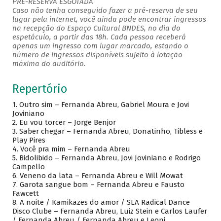
PRÉ-RESERVA ESGOTADA
Caso não tenha conseguido fazer a pré-reserva de seu
lugar pela internet, você ainda pode encontrar ingressos
na recepção do Espaço Cultural BNDES, no dia do
espetáculo, a partir das 18h. Cada pessoa receberá
apenas um ingresso com lugar marcado, estando o
número de ingressos disponíveis sujeito à lotação
máxima do auditório.
Repertório
1.
Outro sim – Fernanda Abreu, Gabriel Moura e Jovi
Joviniano
2.
Eu vou torcer – Jorge Benjor
3.
Saber chegar – Fernanda Abreu, Donatinho, Tibless e
Play Pires
4.
Você pra mim – Fernanda Abreu
5.
Bidolibido – Fernanda Abreu, Jovi Joviniano e Rodrigo
Campello
6.
Veneno da lata – Fernanda Abreu e Will Mowat
7.
Garota sangue bom – Fernanda Abreu e Fausto
Fawcett
8.
A noite / Kamikazes do amor / SLA Radical Dance
Disco Clube – Fernanda Abreu, Luiz Stein e Carlos Laufer
/ Fernanda Abreu / Fernanda Abreu e Leoni