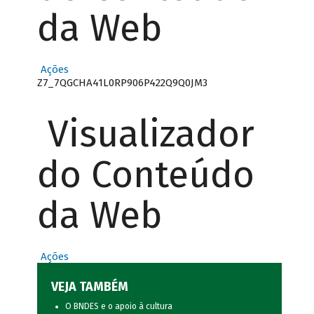
da Web
Ações
Z7_7QGCHA41L0RP906P422Q9Q0JM3
Visualizador
do Conteúdo
da Web
Ações
VEJA TAMBÉM
O BNDES e o apoio à cultura