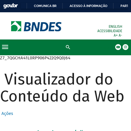
COMUNICA BR
ACESSO À INFORMAÇÃO
PARTI
ENGLISH
ACESSIBILIDADE
A+
A-
Busca
Z7_7QGCHA41L0RP906P422Q9Q0J64
Visualizador do
Conteúdo da Web
Ações