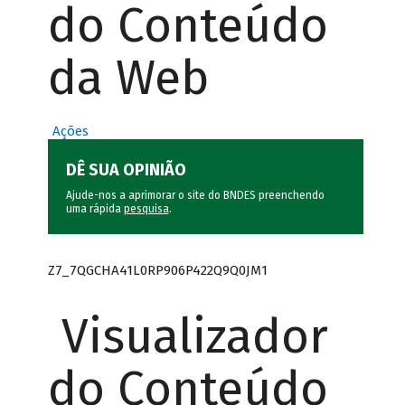
do Conteúdo
da Web
Ações
DÊ SUA OPINIÃO
Ajude-nos a aprimorar o site do BNDES preenchendo
uma rápida
pesquisa
.
Z7_7QGCHA41L0RP906P422Q9Q0JM1
Visualizador
do Conteúdo