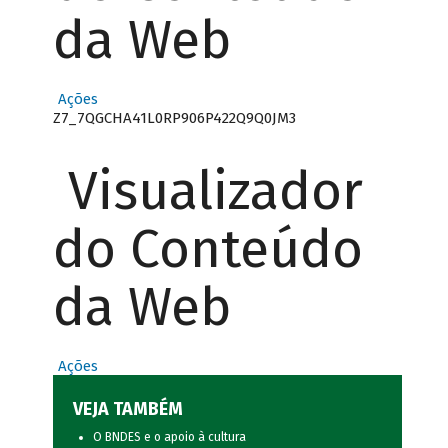
da Web
Ações
Z7_7QGCHA41L0RP906P422Q9Q0JM3
Visualizador
do Conteúdo
da Web
Ações
VEJA TAMBÉM
O BNDES e o apoio à cultura