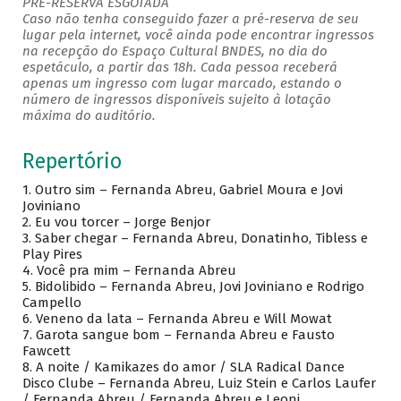
PRÉ-RESERVA ESGOTADA
Caso não tenha conseguido fazer a pré-reserva de seu
lugar pela internet, você ainda pode encontrar ingressos
na recepção do Espaço Cultural BNDES, no dia do
espetáculo, a partir das 18h. Cada pessoa receberá
apenas um ingresso com lugar marcado, estando o
número de ingressos disponíveis sujeito à lotação
máxima do auditório.
Repertório
1.
Outro sim – Fernanda Abreu, Gabriel Moura e Jovi
Joviniano
2.
Eu vou torcer – Jorge Benjor
3.
Saber chegar – Fernanda Abreu, Donatinho, Tibless e
Play Pires
4.
Você pra mim – Fernanda Abreu
5.
Bidolibido – Fernanda Abreu, Jovi Joviniano e Rodrigo
Campello
6.
Veneno da lata – Fernanda Abreu e Will Mowat
7.
Garota sangue bom – Fernanda Abreu e Fausto
Fawcett
8.
A noite / Kamikazes do amor / SLA Radical Dance
Disco Clube – Fernanda Abreu, Luiz Stein e Carlos Laufer
/ Fernanda Abreu / Fernanda Abreu e Leoni