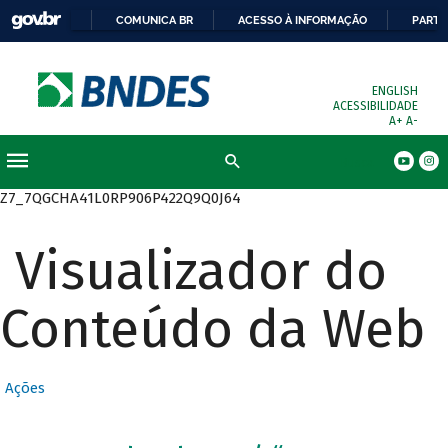
COMUNICA BR
ACESSO À INFORMAÇÃO
PARTI
ENGLISH
ACESSIBILIDADE
A+
A-
Busca
Z7_7QGCHA41L0RP906P422Q9Q0J64
Visualizador do
Conteúdo da Web
Ações