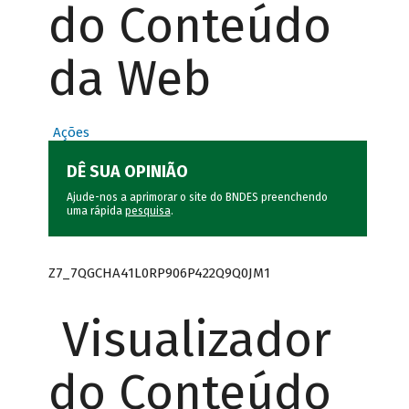
do Conteúdo
da Web
Ações
DÊ SUA OPINIÃO
Ajude-nos a aprimorar o site do BNDES preenchendo
uma rápida
pesquisa
.
Z7_7QGCHA41L0RP906P422Q9Q0JM1
Visualizador
do Conteúdo