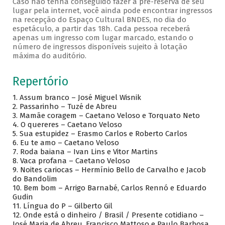
Caso não tenha conseguido fazer a pré-reserva de seu
lugar pela internet, você ainda pode encontrar ingressos
na recepção do Espaço Cultural BNDES, no dia do
espetáculo, a partir das 18h. Cada pessoa receberá
apenas um ingresso com lugar marcado, estando o
número de ingressos disponíveis sujeito à lotação
máxima do auditório.
Repertório
1. Assum branco – José Miguel Wisnik
2. Passarinho – Tuzé de Abreu
3. Mamãe coragem – Caetano Veloso e Torquato Neto
4. O quereres – Caetano Veloso
5. Sua estupidez – Erasmo Carlos e Roberto Carlos
6. Eu te amo – Caetano Veloso
7. Roda baiana – Ivan Lins e Vitor Martins
8. Vaca profana – Caetano Veloso
9. Noites cariocas – Hermínio Bello de Carvalho e Jacob
do Bandolim
10. Bem bom – Arrigo Barnabé, Carlos Rennó e Eduardo
Gudin
11. Língua do P – Gilberto Gil
12. Onde está o dinheiro / Brasil / Presente cotidiano –
José Maria de Abreu, Francisco Mattoso e Paulo Barbosa