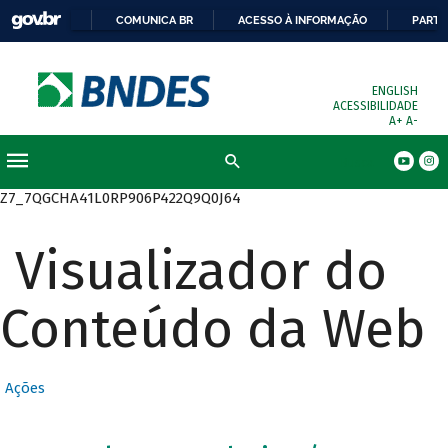
COMUNICA BR
ACESSO À INFORMAÇÃO
PARTI
ENGLISH
ACESSIBILIDADE
A+
A-
Busca
Z7_7QGCHA41L0RP906P422Q9Q0J64
Visualizador do
Conteúdo da Web
Ações