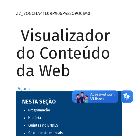
Z7_7QGCHA41L0RP906P422Q9Q0JM0
Visualizador
do Conteúdo
da Web
Ações
NESTA SEÇÃO
Programação
História
Quintas no BNDES
Sextas instrumentais