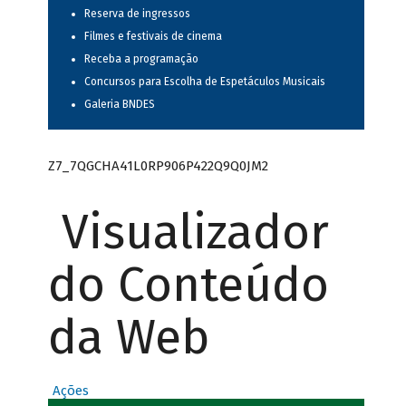
Reserva de ingressos
Filmes e festivais de cinema
Receba a programação
Concursos para Escolha de Espetáculos Musicais
Galeria BNDES
Z7_7QGCHA41L0RP906P422Q9Q0JM2
Visualizador
do Conteúdo
da Web
Ações