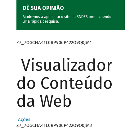
DÊ SUA OPINIÃO
Ajude-nos a aprimorar o site do BNDES preenchendo
uma rápida
pesquisa
.
Z7_7QGCHA41L0RP906P422Q9Q0JM1
Visualizador
do Conteúdo
da Web
Ações
Z7_7QGCHA41L0RP906P422Q9Q0JM3