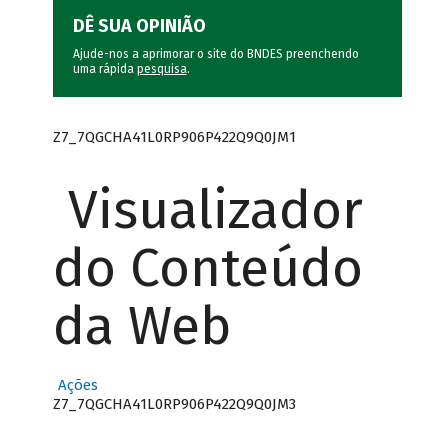
DÊ SUA OPINIÃO
Ajude-nos a aprimorar o site do BNDES preenchendo
uma rápida
pesquisa
.
Z7_7QGCHA41L0RP906P422Q9Q0JM1
Visualizador
do Conteúdo
da Web
Ações
Z7_7QGCHA41L0RP906P422Q9Q0JM3