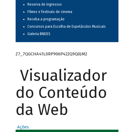
Reserva de ingressos
Filmes e festivais de cinema
Receba a programação
Concursos para Escolha de Espetáculos Musicais
Galeria BNDES
Z7_7QGCHA41L0RP906P422Q9Q0JM2
Visualizador
do Conteúdo
da Web
Ações