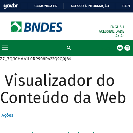
COMUNICA BR
ACESSO À INFORMAÇÃO
PARTI
ENGLISH
ACESSIBILIDADE
A+
A-
Busca
Z7_7QGCHA41L0RP906P422Q9Q0J64
Visualizador do
Conteúdo da Web
Ações