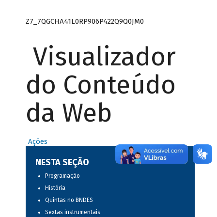
Z7_7QGCHA41L0RP906P422Q9Q0JM0
Visualizador
do Conteúdo
da Web
Ações
NESTA SEÇÃO
Programação
História
Quintas no BNDES
Sextas instrumentais