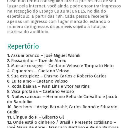
Caso não tenha conseguido fazer a pré-reserva de seu
lugar pela internet, você ainda pode encontrar ingressos
na recepção do Espaço Cultural BNDES, no dia do
espetáculo, a partir das 18h. Cada pessoa receberá
apenas um ingresso com lugar marcado, estando o
número de ingressos disponíveis sujeito à lotação
máxima do auditório.
Repertório
1. Assum branco – José Miguel Wisnik
2. Passarinho – Tuzé de Abreu
3. Mamãe coragem – Caetano Veloso e Torquato Neto
4. O quereres – Caetano Veloso
5. Sua estupidez – Erasmo Carlos e Roberto Carlos
6. Eu te amo – Caetano Veloso
7. Roda baiana – Ivan Lins e Vitor Martins
8. Vaca profana – Caetano Veloso
9. Noites cariocas – Hermínio Bello de Carvalho e Jacob
do Bandolim
10. Bem bom – Arrigo Barnabé, Carlos Rennó e Eduardo
Gudin
11. Língua do P – Gilberto Gil
12. Onde está o dinheiro / Brasil / Presente cotidiano –
José Maria de Abreu, Francisco Mattoso e Paulo Barbosa