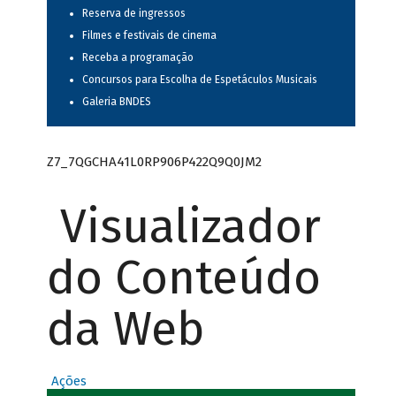
Reserva de ingressos
Filmes e festivais de cinema
Receba a programação
Concursos para Escolha de Espetáculos Musicais
Galeria BNDES
Z7_7QGCHA41L0RP906P422Q9Q0JM2
Visualizador
do Conteúdo
da Web
Ações