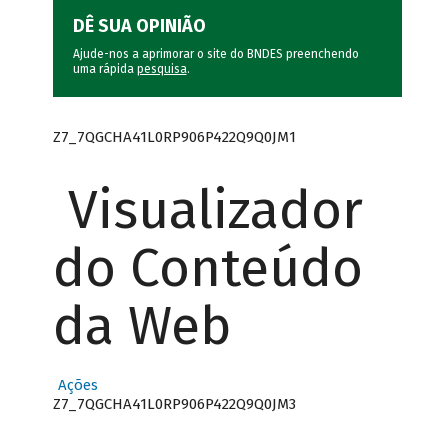
DÊ SUA OPINIÃO
Ajude-nos a aprimorar o site do BNDES preenchendo
uma rápida
pesquisa
.
Z7_7QGCHA41L0RP906P422Q9Q0JM1
Visualizador
do Conteúdo
da Web
Ações
Z7_7QGCHA41L0RP906P422Q9Q0JM3