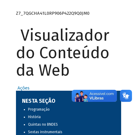
Z7_7QGCHA41L0RP906P422Q9Q0JM0
Visualizador
do Conteúdo
da Web
Ações
NESTA SEÇÃO
Programação
História
Quintas no BNDES
Sextas instrumentais