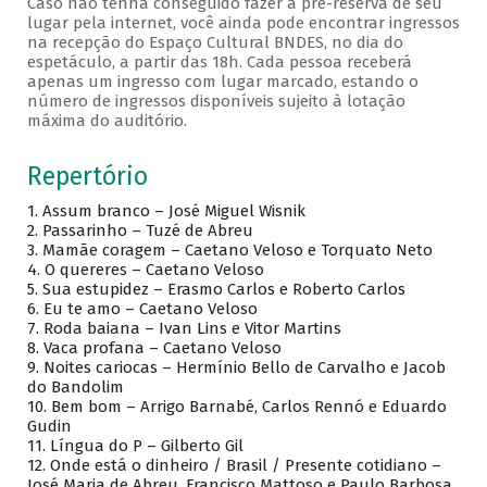
Caso não tenha conseguido fazer a pré-reserva de seu
lugar pela internet, você ainda pode encontrar ingressos
na recepção do Espaço Cultural BNDES, no dia do
espetáculo, a partir das 18h. Cada pessoa receberá
apenas um ingresso com lugar marcado, estando o
número de ingressos disponíveis sujeito à lotação
máxima do auditório.
Repertório
1. Assum branco – José Miguel Wisnik
2. Passarinho – Tuzé de Abreu
3. Mamãe coragem – Caetano Veloso e Torquato Neto
4. O quereres – Caetano Veloso
5. Sua estupidez – Erasmo Carlos e Roberto Carlos
6. Eu te amo – Caetano Veloso
7. Roda baiana – Ivan Lins e Vitor Martins
8. Vaca profana – Caetano Veloso
9. Noites cariocas – Hermínio Bello de Carvalho e Jacob
do Bandolim
10. Bem bom – Arrigo Barnabé, Carlos Rennó e Eduardo
Gudin
11. Língua do P – Gilberto Gil
12. Onde está o dinheiro / Brasil / Presente cotidiano –
José Maria de Abreu, Francisco Mattoso e Paulo Barbosa