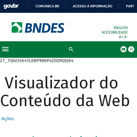
COMUNICA BR
ACESSO À INFORMAÇÃO
PARTI
ENGLISH
ACESSIBILIDADE
A+
A-
Busca
Z7_7QGCHA41L0RP906P422Q9Q0J64
Visualizador do
Conteúdo da Web
Ações