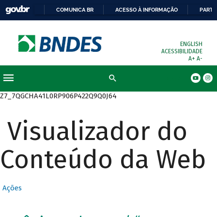
COMUNICA BR
ACESSO À INFORMAÇÃO
PARTI
ENGLISH
ACESSIBILIDADE
A+
A-
Busca
Z7_7QGCHA41L0RP906P422Q9Q0J64
Visualizador do
Conteúdo da Web
Ações