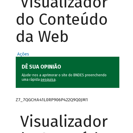
Visualizador
do Conteúdo
da Web
Ações
DÊ SUA OPINIÃO
Ajude-nos a aprimorar o site do BNDES preenchendo
uma rápida
pesquisa
.
Z7_7QGCHA41L0RP906P422Q9Q0JM1
Visualizador