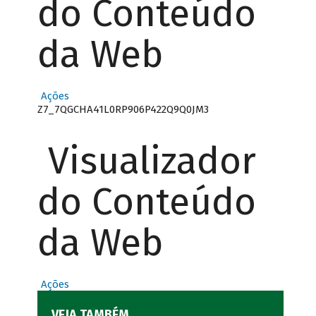
do Conteúdo
da Web
Ações
Z7_7QGCHA41L0RP906P422Q9Q0JM3
Visualizador
do Conteúdo
da Web
Ações
VEJA TAMBÉM