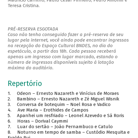
Mauricio Carrilho, Paulo César Pinheiro, Pedro Amorim e
Teresa Cristina.
PRÉ-RESERVA ESGOTADA
Caso não tenha conseguido fazer a pré-reserva de seu
lugar pela internet, você ainda pode encontrar ingressos
na recepção do Espaço Cultural BNDES, no dia do
espetáculo, a partir das 18h. Cada pessoa receberá
apenas um ingresso com lugar marcado, estando o
número de ingressos disponíveis sujeito à lotação
máxima do auditório.
Repertório
1. Odeon – Ernesto Nazareth e Vinícius de Moraes
2. Bambino – Ernesto Nazareth e Zé Miguel Wisnik
3. Conversa de botequim – Noel Rosa e Vadico
4. Ave Maria – Erothides de Campos
5. Apanhei um resfriado – Leonel Azevedo e Sá Roris
6. Horas – Dorival Caymmi
7. Luar do sertão – João Pernambuco e Catulo
8. Noturno em tempo de samba – Custódio Mesquita e
Evaldo Rui