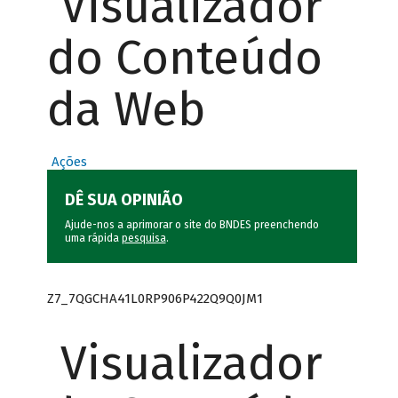
Visualizador
do Conteúdo
da Web
Ações
DÊ SUA OPINIÃO
Ajude-nos a aprimorar o site do BNDES preenchendo
uma rápida
pesquisa
.
Z7_7QGCHA41L0RP906P422Q9Q0JM1
Visualizador