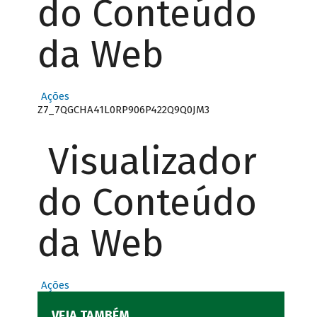
do Conteúdo
da Web
Ações
Z7_7QGCHA41L0RP906P422Q9Q0JM3
Visualizador
do Conteúdo
da Web
Ações
VEJA TAMBÉM