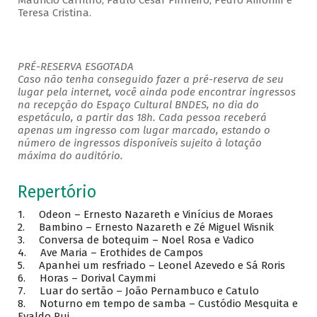
Mauricio Carrilho, Paulo César Pinheiro, Pedro Amorim e
Teresa Cristina.
PRÉ-RESERVA ESGOTADA
Caso não tenha conseguido fazer a pré-reserva de seu
lugar pela internet, você ainda pode encontrar ingressos
na recepção do Espaço Cultural BNDES, no dia do
espetáculo, a partir das 18h. Cada pessoa receberá
apenas um ingresso com lugar marcado, estando o
número de ingressos disponíveis sujeito à lotação
máxima do auditório.
Repertório
1. Odeon – Ernesto Nazareth e Vinícius de Moraes
2. Bambino – Ernesto Nazareth e Zé Miguel Wisnik
3. Conversa de botequim – Noel Rosa e Vadico
4. Ave Maria – Erothides de Campos
5. Apanhei um resfriado – Leonel Azevedo e Sá Roris
6. Horas – Dorival Caymmi
7. Luar do sertão – João Pernambuco e Catulo
8. Noturno em tempo de samba – Custódio Mesquita e
Evaldo Rui