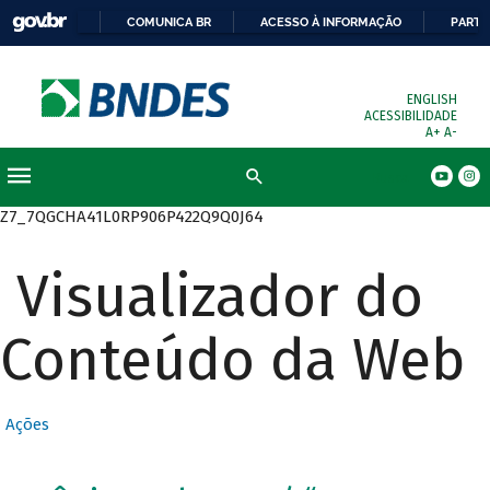
COMUNICA BR
ACESSO À INFORMAÇÃO
PARTI
ENGLISH
ACESSIBILIDADE
A+
A-
Busca
Z7_7QGCHA41L0RP906P422Q9Q0J64
Visualizador do
Conteúdo da Web
Ações