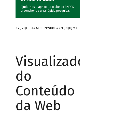
Ajude-nos a aprimorar o site do BNDES
preenchendo uma rápida
pesquisa
.
Z7_7QGCHA41L0RP906P422Q9Q0JM1
Visualizador
do
Conteúdo
da Web