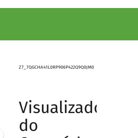
Z7_7QGCHA41L0RP906P422Q9Q0JM0
Visualizador
do