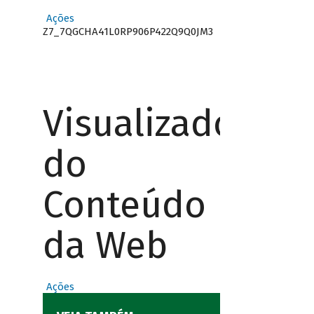
Ações
Z7_7QGCHA41L0RP906P422Q9Q0JM3
Visualizador
do
Conteúdo
da Web
Ações