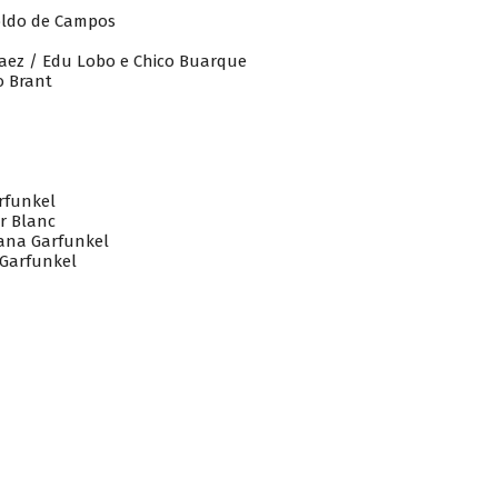
roldo de Campos
 Paez / Edu Lobo e Chico Buarque
o Brant
rfunkel
r Blanc
oana Garfunkel
 Garfunkel