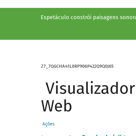
Espetáculo constrói paisagens sonoras
Z7_7QGCHA41L0RP906P422Q9Q0J65
Visualizado
Web
Ações