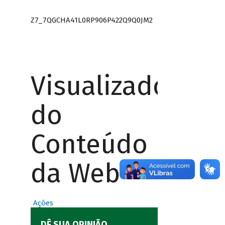
Z7_7QGCHA41L0RP906P422Q9Q0JM2
Visualizador
do
Conteúdo
da Web
Ações
DÊ SUA OPINIÃO