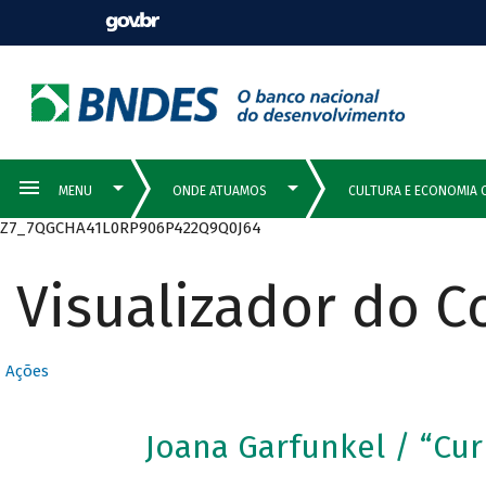
Z7_7QGCHA41L0RP906P422Q9Q0J64
Visualizador do 
Ações
Joana Garfunkel / “Cur