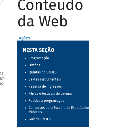
Conteúdo
da Web
Ações
a
NESTA SEÇÃO
Programação
História
Quintas no BNDES
os
 um
Sextas instrumentais
io.
Reserva de ingressos
Filmes e festivais de cinema
Receba a programação
Concursos para Escolha de Espetáculos
Musicais
Galeria BNDES