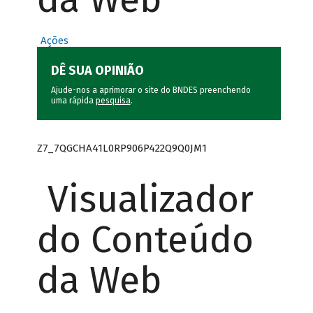
Ações
DÊ SUA OPINIÃO
Ajude-nos a aprimorar o site do BNDES preenchendo
uma rápida
pesquisa
.
Z7_7QGCHA41L0RP906P422Q9Q0JM1
Visualizador
do Conteúdo
da Web