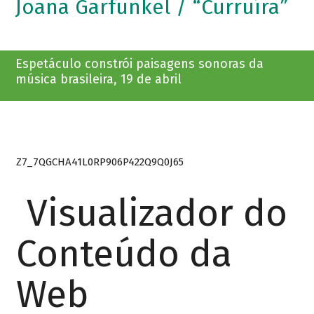
Joana Garfunkel / “Curruíra”
Espetáculo constrói paisagens sonoras da
música brasileira, 19 de abril
Z7_7QGCHA41L0RP906P422Q9Q0J65
Visualizador do
Conteúdo da
Web