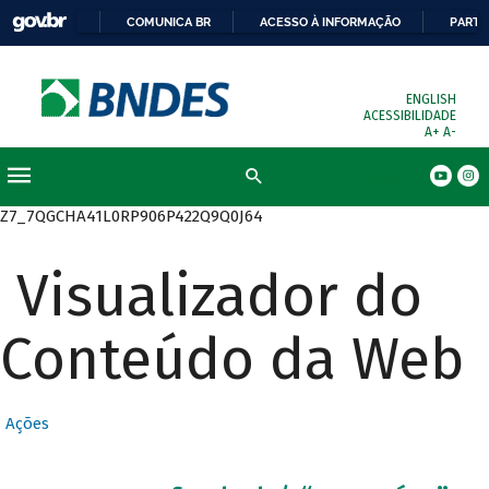
COMUNICA BR
ACESSO À INFORMAÇÃO
PARTI
ENGLISH
ACESSIBILIDADE
A+
A-
Busca
Z7_7QGCHA41L0RP906P422Q9Q0J64
Visualizador do
Conteúdo da Web
Ações