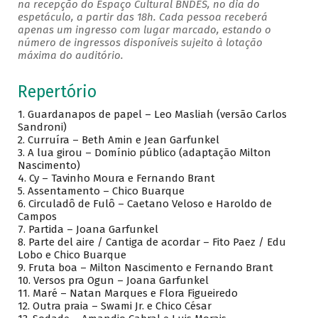
na recepção do Espaço Cultural BNDES, no dia do
espetáculo, a partir das 18h. Cada pessoa receberá
apenas um ingresso com lugar marcado, estando o
número de ingressos disponíveis sujeito à lotação
máxima do auditório.
Repertório
1. Guardanapos de papel – Leo Masliah (versão Carlos
Sandroni)
2. Curruíra – Beth Amin e Jean Garfunkel
3. A lua girou – Domínio público (adaptação Milton
Nascimento)
4. Cy – Tavinho Moura e Fernando Brant
5. Assentamento – Chico Buarque
6. Circuladô de Fulô – Caetano Veloso e Haroldo de
Campos
7. Partida – Joana Garfunkel
8. Parte del aire / Cantiga de acordar – Fito Paez / Edu
Lobo e Chico Buarque
9. Fruta boa – Milton Nascimento e Fernando Brant
10. Versos pra Ogun – Joana Garfunkel
11. Maré – Natan Marques e Flora Figueiredo
12. Outra praia – Swami Jr. e Chico César