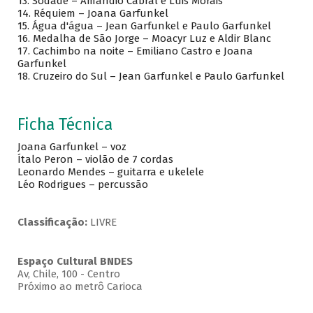
13. Sodade – Amandio Cabral e Luis Morais
14. Réquiem – Joana Garfunkel
15. Água d'água – Jean Garfunkel e Paulo Garfunkel
16. Medalha de São Jorge – Moacyr Luz e Aldir Blanc
17. Cachimbo na noite – Emiliano Castro e Joana
Garfunkel
18. Cruzeiro do Sul – Jean Garfunkel e Paulo Garfunkel
Ficha Técnica
Joana Garfunkel – voz
Ítalo Peron – violão de 7 cordas
Leonardo Mendes – guitarra e ukelele
Léo Rodrigues – percussão
Classificação:
LIVRE
Espaço Cultural BNDES
Av, Chile, 100 - Centro
Próximo ao metrô Carioca