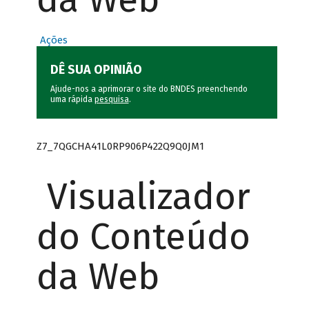
Ações
DÊ SUA OPINIÃO
Ajude-nos a aprimorar o site do BNDES preenchendo
uma rápida
pesquisa
.
Z7_7QGCHA41L0RP906P422Q9Q0JM1
Visualizador
do Conteúdo
da Web