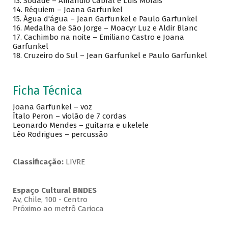
13. Sodade – Amandio Cabral e Luis Morais
14. Réquiem – Joana Garfunkel
15. Água d'água – Jean Garfunkel e Paulo Garfunkel
16. Medalha de São Jorge – Moacyr Luz e Aldir Blanc
17. Cachimbo na noite – Emiliano Castro e Joana
Garfunkel
18. Cruzeiro do Sul – Jean Garfunkel e Paulo Garfunkel
Ficha Técnica
Joana Garfunkel – voz
Ítalo Peron – violão de 7 cordas
Leonardo Mendes – guitarra e ukelele
Léo Rodrigues – percussão
Classificação:
LIVRE
Espaço Cultural BNDES
Av, Chile, 100 - Centro
Próximo ao metrô Carioca