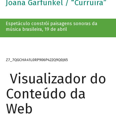
Joana Garfunkel / “Curruíra”
Espetáculo constrói paisagens sonoras da
música brasileira, 19 de abril
Z7_7QGCHA41L0RP906P422Q9Q0J65
Visualizador do
Conteúdo da
Web