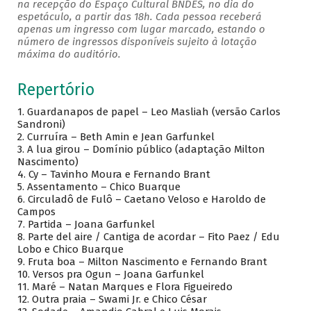
na recepção do Espaço Cultural BNDES, no dia do
espetáculo, a partir das 18h. Cada pessoa receberá
apenas um ingresso com lugar marcado, estando o
número de ingressos disponíveis sujeito à lotação
máxima do auditório.
Repertório
1. Guardanapos de papel – Leo Masliah (versão Carlos
Sandroni)
2. Curruíra – Beth Amin e Jean Garfunkel
3. A lua girou – Domínio público (adaptação Milton
Nascimento)
4. Cy – Tavinho Moura e Fernando Brant
5. Assentamento – Chico Buarque
6. Circuladô de Fulô – Caetano Veloso e Haroldo de
Campos
7. Partida – Joana Garfunkel
8. Parte del aire / Cantiga de acordar – Fito Paez / Edu
Lobo e Chico Buarque
9. Fruta boa – Milton Nascimento e Fernando Brant
10. Versos pra Ogun – Joana Garfunkel
11. Maré – Natan Marques e Flora Figueiredo
12. Outra praia – Swami Jr. e Chico César