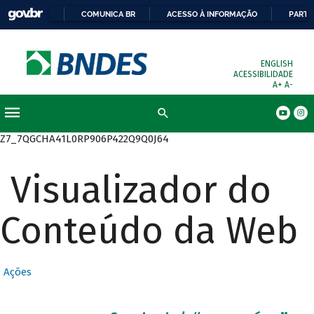
COMUNICA BR
ACESSO À INFORMAÇÃO
PARTI
ENGLISH
ACESSIBILIDADE
A+
A-
Busca
Z7_7QGCHA41L0RP906P422Q9Q0J64
Visualizador do
Conteúdo da Web
Ações