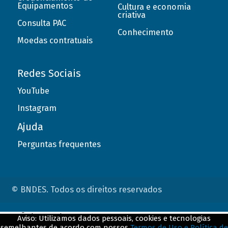
Equipamentos
Cultura e economia
criativa
Consulta PAC
Conhecimento
Moedas contratuais
Redes Sociais
YouTube
Instagram
Ajuda
Perguntas frequentes
© BNDES. Todos os direitos reservados
ConteÃºdo complementar
Aviso: Utilizamos dados pessoais, cookies e tecnologias
semelhantes de acordo com nossos
Termos de Uso e Política de