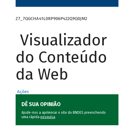
Z7_7QGCHA41L0RP906P422Q9Q0JM2
Visualizador
do Conteúdo
da Web
Ações
DÊ SUA OPINIÃO
Ajude-nos a aprimorar o site do BNDES preenchendo
uma rápida
pesquisa
.