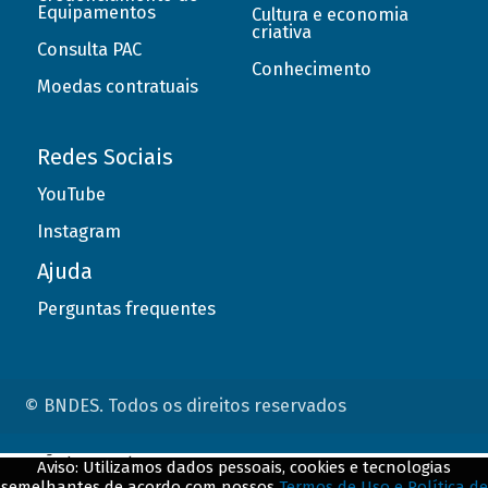
Equipamentos
Cultura e economia
criativa
Consulta PAC
Conhecimento
Moedas contratuais
Redes Sociais
YouTube
Instagram
Ajuda
Perguntas frequentes
© BNDES. Todos os direitos reservados
ConteÃºdo complementar
Aviso: Utilizamos dados pessoais, cookies e tecnologias
semelhantes de acordo com nossos
Termos de Uso e Política de