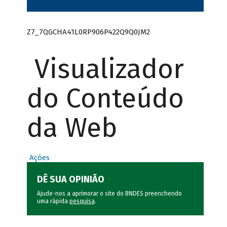
Z7_7QGCHA41L0RP906P422Q9Q0JM2
Visualizador
do Conteúdo
da Web
Ações
DÊ SUA OPINIÃO
Ajude-nos a aprimorar o site do BNDES preenchendo
uma rápida
pesquisa
.