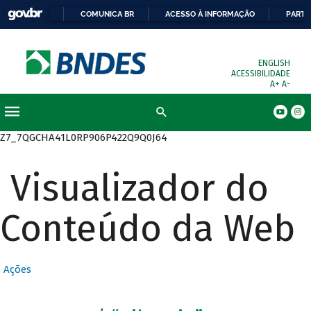
COMUNICA BR
ACESSO À INFORMAÇÃO
PARTI
ENGLISH
ACESSIBILIDADE
A+
A-
Busca
Z7_7QGCHA41L0RP906P422Q9Q0J64
Visualizador do
Conteúdo da Web
Ações