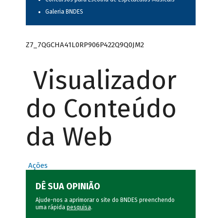
Galeria BNDES
Z7_7QGCHA41L0RP906P422Q9Q0JM2
Visualizador
do Conteúdo
da Web
Ações
DÊ SUA OPINIÃO
Ajude-nos a aprimorar o site do BNDES preenchendo
uma rápida
pesquisa
.