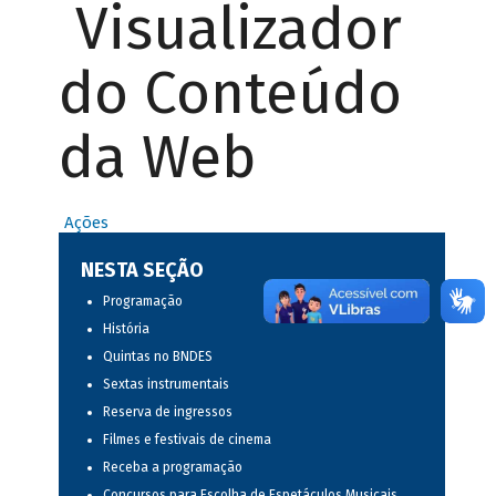
Visualizador
do Conteúdo
da Web
Ações
NESTA SEÇÃO
Programação
História
Quintas no BNDES
Sextas instrumentais
Reserva de ingressos
Filmes e festivais de cinema
Receba a programação
Concursos para Escolha de Espetáculos Musicais