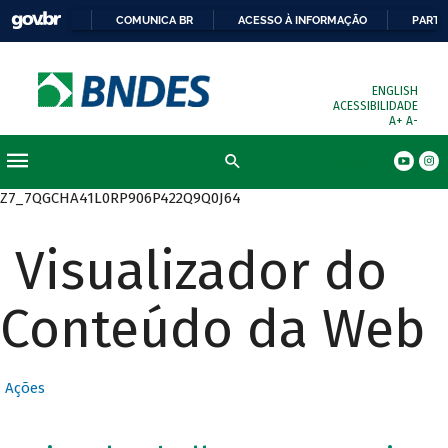
COMUNICA BR
ACESSO À INFORMAÇÃO
PARTI
ENGLISH
ACESSIBILIDADE
A+
A-
Busca
Z7_7QGCHA41L0RP906P422Q9Q0J64
Visualizador do
Conteúdo da Web
Ações