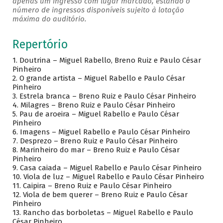
apenas um ingresso com lugar marcado, estando o
número de ingressos disponíveis sujeito à lotação
máxima do auditório.
Repertório
1. Doutrina – Miguel Rabello, Breno Ruiz e Paulo César
Pinheiro
2. O grande artista – Miguel Rabello e Paulo César
Pinheiro
3.
Estrela branca – Breno Ruiz e Paulo César Pinheiro
4.
Milagres – Breno Ruiz e Paulo César Pinheiro
5.
Pau de aroeira – Miguel Rabello e Paulo César
Pinheiro
6.
Imagens – Miguel Rabello e Paulo César Pinheiro
7.
Desprezo – Breno Ruiz e Paulo César Pinheiro
8.
Marinheiro do mar – Breno Ruiz e Paulo César
Pinheiro
9.
Casa caiada – Miguel Rabello e Paulo César Pinheiro
10.
Viola de luz – Miguel Rabello e Paulo César Pinheiro
11.
Caipira – Breno Ruiz e Paulo César Pinheiro
12.
Viola de bem querer – Breno Ruiz e Paulo César
Pinheiro
13.
Rancho das borboletas – Miguel Rabello e Paulo
César Pinheiro