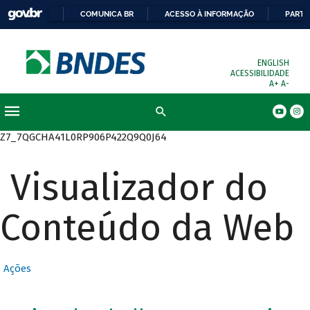
COMUNICA BR
ACESSO À INFORMAÇÃO
PARTI
ENGLISH
ACESSIBILIDADE
A+
A-
Busca
Z7_7QGCHA41L0RP906P422Q9Q0J64
Visualizador do
Conteúdo da Web
Ações