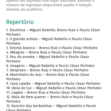
apenas um ingresso com lugar marcado, estando o
número de ingressos disponíveis sujeito à lotação
máxima do auditório.
Repertório
1. Doutrina – Miguel Rabello, Breno Ruiz e Paulo César
Pinheiro
2. O grande artista – Miguel Rabello e Paulo César
Pinheiro
3.
Estrela branca – Breno Ruiz e Paulo César Pinheiro
4.
Milagres – Breno Ruiz e Paulo César Pinheiro
5.
Pau de aroeira – Miguel Rabello e Paulo César
Pinheiro
6.
Imagens – Miguel Rabello e Paulo César Pinheiro
7.
Desprezo – Breno Ruiz e Paulo César Pinheiro
8.
Marinheiro do mar – Breno Ruiz e Paulo César
Pinheiro
9.
Casa caiada – Miguel Rabello e Paulo César Pinheiro
10.
Viola de luz – Miguel Rabello e Paulo César Pinheiro
11.
Caipira – Breno Ruiz e Paulo César Pinheiro
12.
Viola de bem querer – Breno Ruiz e Paulo César
Pinheiro
13.
Rancho das borboletas – Miguel Rabello e Paulo
César Pinheiro