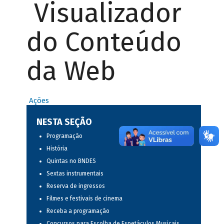
Visualizador
do Conteúdo
da Web
Ações
NESTA SEÇÃO
Programação
História
Quintas no BNDES
Sextas instrumentais
Reserva de ingressos
Filmes e festivais de cinema
Receba a programação
Concursos para Escolha de Espetáculos Musicais