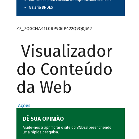
Galeria BNDES
Z7_7QGCHA41L0RP906P422Q9Q0JM2
Visualizador
do Conteúdo
da Web
Ações
DÊ SUA OPINIÃO
Ajude-nos a aprimorar o site do BNDES preenchendo
uma rápida
pesquisa
.