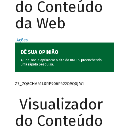
do Conteúdo
da Web
Ações
DÊ SUA OPINIÃO
Ajude-nos a aprimorar o site do BNDES preenchendo
uma rápida
pesquisa
.
Z7_7QGCHA41L0RP906P422Q9Q0JM1
Visualizador
do Conteúdo