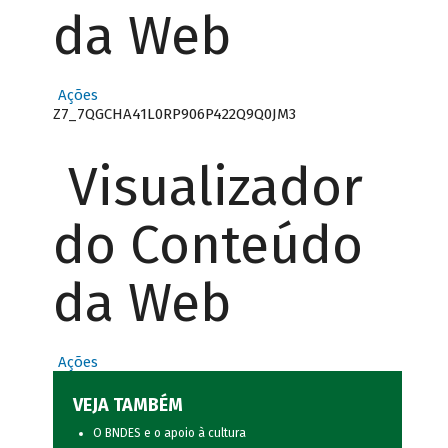
da Web
Ações
Z7_7QGCHA41L0RP906P422Q9Q0JM3
Visualizador
do Conteúdo
da Web
Ações
VEJA TAMBÉM
O BNDES e o apoio à cultura