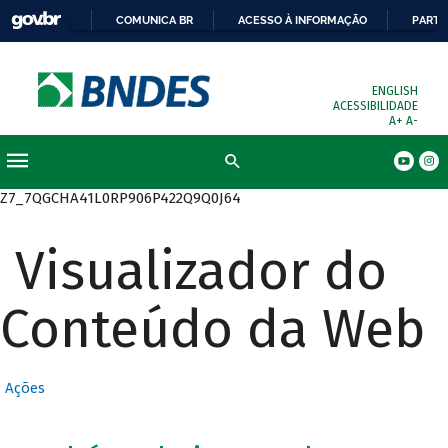
COMUNICA BR
ACESSO À INFORMAÇÃO
PARTI
ENGLISH
ACESSIBILIDADE
A+
A-
Busca
Z7_7QGCHA41L0RP906P422Q9Q0J64
Visualizador do
Conteúdo da Web
Ações