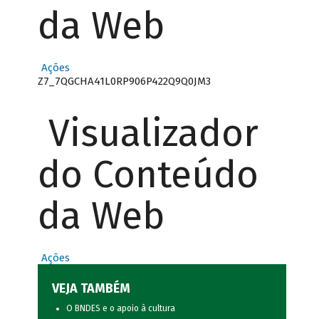
da Web
Ações
Z7_7QGCHA41L0RP906P422Q9Q0JM3
Visualizador
do Conteúdo
da Web
Ações
VEJA TAMBÉM
O BNDES e o apoio à cultura