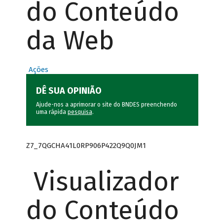
do Conteúdo
da Web
Ações
DÊ SUA OPINIÃO
Ajude-nos a aprimorar o site do BNDES preenchendo
uma rápida
pesquisa
.
Z7_7QGCHA41L0RP906P422Q9Q0JM1
Visualizador
do Conteúdo