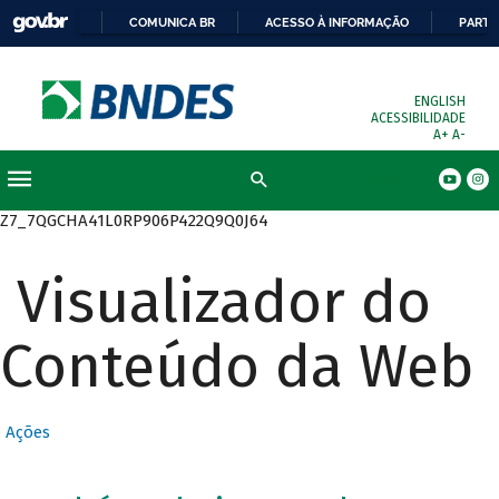
COMUNICA BR
ACESSO À INFORMAÇÃO
PARTI
ENGLISH
ACESSIBILIDADE
A+
A-
Busca
Z7_7QGCHA41L0RP906P422Q9Q0J64
Visualizador do
Conteúdo da Web
Ações