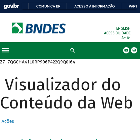
COMUNICA BR
ACESSO À INFORMAÇÃO
PARTI
ENGLISH
ACESSIBILIDADE
A+
A-
Busca
Z7_7QGCHA41L0RP906P422Q9Q0J64
Visualizador do
Conteúdo da Web
Ações