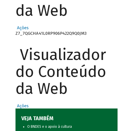
da Web
Ações
Z7_7QGCHA41L0RP906P422Q9Q0JM3
Visualizador
do Conteúdo
da Web
Ações
VEJA TAMBÉM
O BNDES e o apoio à cultura