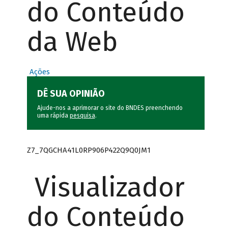
do Conteúdo
da Web
Ações
DÊ SUA OPINIÃO
Ajude-nos a aprimorar o site do BNDES preenchendo
uma rápida
pesquisa
.
Z7_7QGCHA41L0RP906P422Q9Q0JM1
Visualizador
do Conteúdo