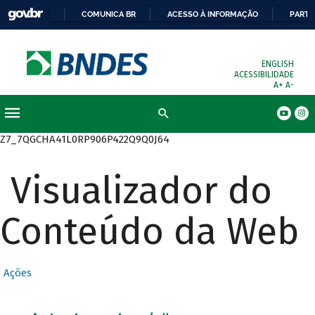
COMUNICA BR
ACESSO À INFORMAÇÃO
PARTI
ENGLISH
ACESSIBILIDADE
A+
A-
Busca
Z7_7QGCHA41L0RP906P422Q9Q0J64
Visualizador do
Conteúdo da Web
Ações