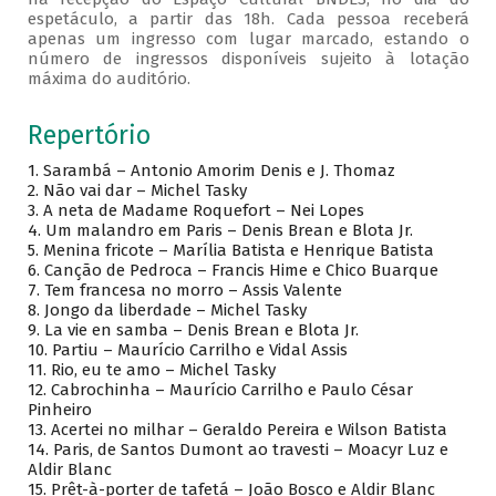
espetáculo, a partir das 18h. Cada pessoa receberá
apenas um ingresso com lugar marcado, estando o
número de ingressos disponíveis sujeito à lotação
máxima do auditório.
Repertório
1. Sarambá – Antonio Amorim Denis e J. Thomaz
2. Não vai dar – Michel Tasky
3. A neta de Madame Roquefort – Nei Lopes
4. Um malandro em Paris – Denis Brean e Blota Jr.
5. Menina fricote – Marília Batista e Henrique Batista
6. Canção de Pedroca – Francis Hime e Chico Buarque
7. Tem francesa no morro – Assis Valente
8. Jongo da liberdade – Michel Tasky
9. La vie en samba – Denis Brean e Blota Jr.
10. Partiu – Maurício Carrilho e Vidal Assis
11. Rio, eu te amo – Michel Tasky
12. Cabrochinha – Maurício Carrilho e Paulo César
Pinheiro
13. Acertei no milhar – Geraldo Pereira e Wilson Batista
14. Paris, de Santos Dumont ao travesti – Moacyr Luz e
Aldir Blanc
15. Prêt-à-porter de tafetá – João Bosco e Aldir Blanc