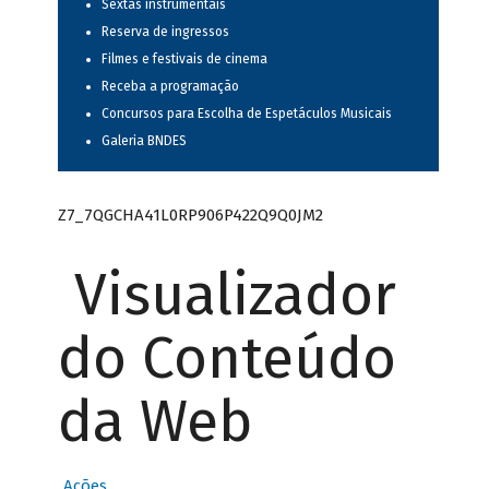
Sextas instrumentais
Reserva de ingressos
Filmes e festivais de cinema
Receba a programação
Concursos para Escolha de Espetáculos Musicais
Galeria BNDES
Z7_7QGCHA41L0RP906P422Q9Q0JM2
Visualizador
do Conteúdo
da Web
Ações