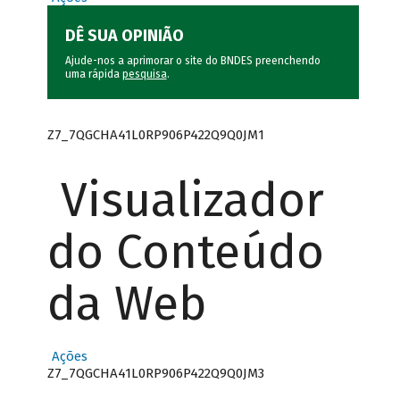
DÊ SUA OPINIÃO
Ajude-nos a aprimorar o site do BNDES preenchendo
uma rápida
pesquisa
.
Z7_7QGCHA41L0RP906P422Q9Q0JM1
Visualizador
do Conteúdo
da Web
Ações
Z7_7QGCHA41L0RP906P422Q9Q0JM3