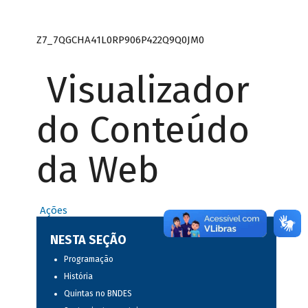
Z7_7QGCHA41L0RP906P422Q9Q0JM0
Visualizador
do Conteúdo
da Web
Ações
NESTA SEÇÃO
Programação
História
Quintas no BNDES