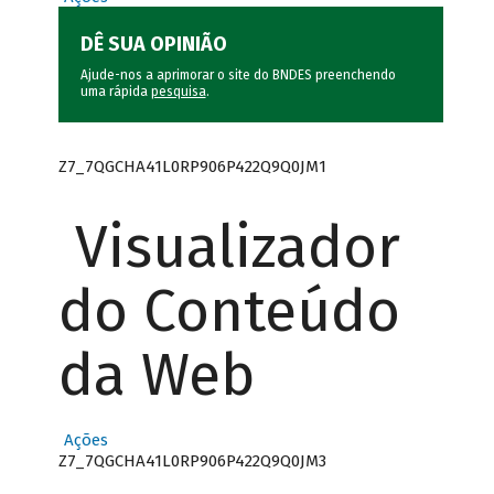
DÊ SUA OPINIÃO
Ajude-nos a aprimorar o site do BNDES preenchendo
uma rápida
pesquisa
.
Z7_7QGCHA41L0RP906P422Q9Q0JM1
Visualizador
do Conteúdo
da Web
Ações
Z7_7QGCHA41L0RP906P422Q9Q0JM3