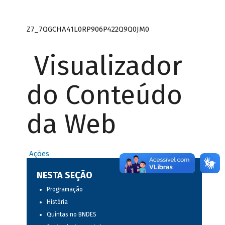
Z7_7QGCHA41L0RP906P422Q9Q0JM0
Visualizador
do Conteúdo
da Web
Ações
NESTA SEÇÃO
Programação
História
Quintas no BNDES