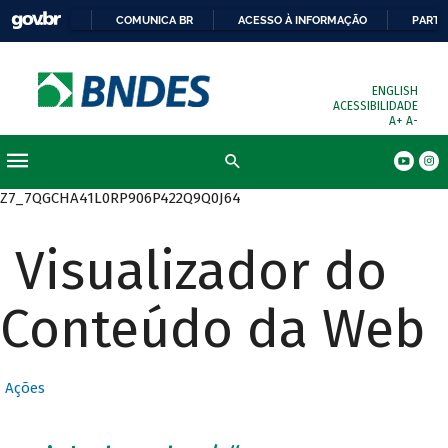
COMUNICA BR
ACESSO À INFORMAÇÃO
PARTI
ENGLISH
ACESSIBILIDADE
A+
A-
Busca
Z7_7QGCHA41L0RP906P422Q9Q0J64
Visualizador do
Conteúdo da Web
Ações