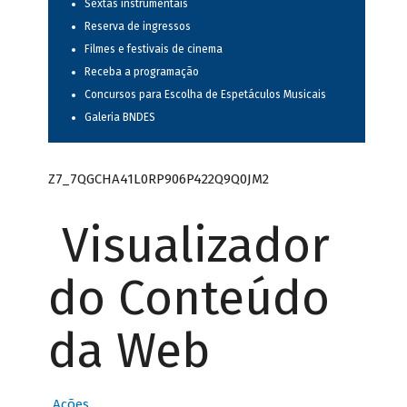
Sextas instrumentais
Reserva de ingressos
Filmes e festivais de cinema
Receba a programação
Concursos para Escolha de Espetáculos Musicais
Galeria BNDES
Z7_7QGCHA41L0RP906P422Q9Q0JM2
Visualizador
do Conteúdo
da Web
Ações