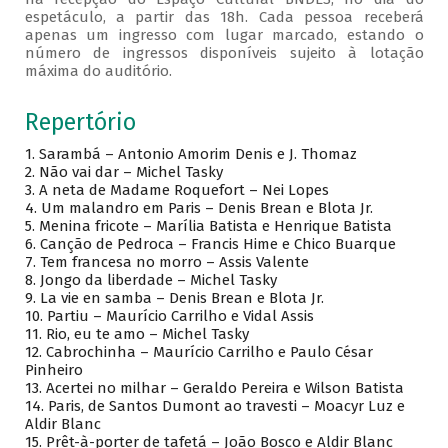
espetáculo, a partir das 18h. Cada pessoa receberá
apenas um ingresso com lugar marcado, estando o
número de ingressos disponíveis sujeito à lotação
máxima do auditório.
Repertório
1. Sarambá – Antonio Amorim Denis e J. Thomaz
2. Não vai dar – Michel Tasky
3. A neta de Madame Roquefort – Nei Lopes
4. Um malandro em Paris – Denis Brean e Blota Jr.
5. Menina fricote – Marília Batista e Henrique Batista
6. Canção de Pedroca – Francis Hime e Chico Buarque
7. Tem francesa no morro – Assis Valente
8. Jongo da liberdade – Michel Tasky
9. La vie en samba – Denis Brean e Blota Jr.
10. Partiu – Maurício Carrilho e Vidal Assis
11. Rio, eu te amo – Michel Tasky
12. Cabrochinha – Maurício Carrilho e Paulo César
Pinheiro
13. Acertei no milhar – Geraldo Pereira e Wilson Batista
14. Paris, de Santos Dumont ao travesti – Moacyr Luz e
Aldir Blanc
15. Prêt-à-porter de tafetá – João Bosco e Aldir Blanc