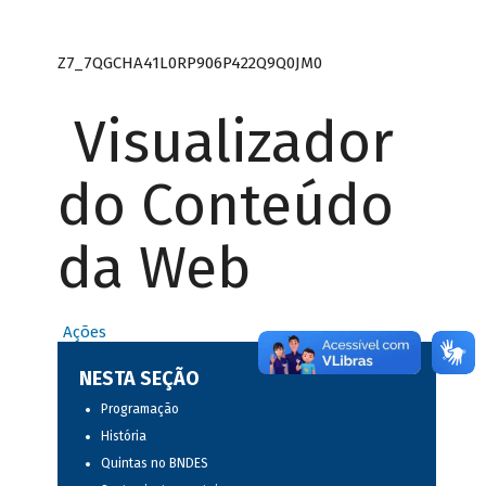
Z7_7QGCHA41L0RP906P422Q9Q0JM0
Visualizador
do Conteúdo
da Web
Ações
NESTA SEÇÃO
Programação
História
Quintas no BNDES