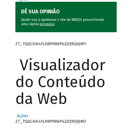
DÊ SUA OPINIÃO
Ajude-nos a aprimorar o site do BNDES preenchendo
uma rápida
pesquisa
.
Z7_7QGCHA41L0RP906P422Q9Q0JM1
Visualizador
do Conteúdo
da Web
Ações
Z7_7QGCHA41L0RP906P422Q9Q0JM3