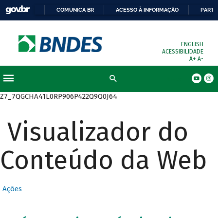
COMUNICA BR
ACESSO À INFORMAÇÃO
PARTI
ENGLISH
ACESSIBILIDADE
A+
A-
Busca
Z7_7QGCHA41L0RP906P422Q9Q0J64
Visualizador do
Conteúdo da Web
Ações