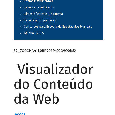
Sextas instrumentais
Reserva de ingressos
Filmes e festivais de cinema
Receba a programação
Concursos para Escolha de Espetáculos Musicais
Galeria BNDES
Z7_7QGCHA41L0RP906P422Q9Q0JM2
Visualizador
do Conteúdo
da Web
Ações