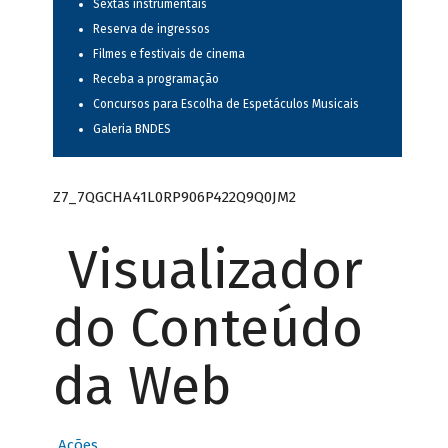
Sextas instrumentais
Reserva de ingressos
Filmes e festivais de cinema
Receba a programação
Concursos para Escolha de Espetáculos Musicais
Galeria BNDES
Z7_7QGCHA41L0RP906P422Q9Q0JM2
Visualizador
do Conteúdo
da Web
Ações