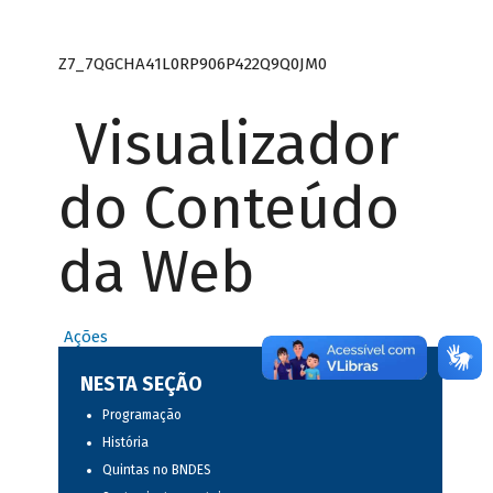
Z7_7QGCHA41L0RP906P422Q9Q0JM0
Visualizador
do Conteúdo
da Web
Ações
NESTA SEÇÃO
Programação
História
Quintas no BNDES