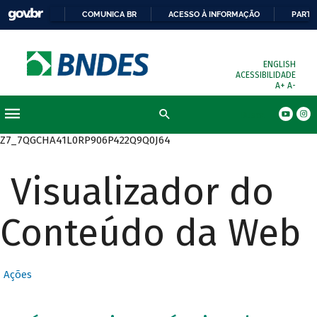
COMUNICA BR
ACESSO À INFORMAÇÃO
PARTI
ENGLISH
ACESSIBILIDADE
A+
A-
Busca
Z7_7QGCHA41L0RP906P422Q9Q0J64
Visualizador do
Conteúdo da Web
Ações