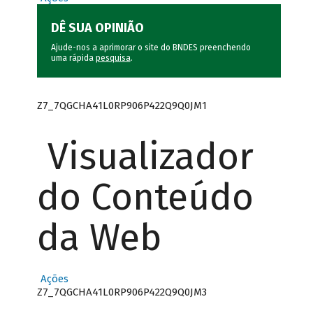
DÊ SUA OPINIÃO
Ajude-nos a aprimorar o site do BNDES preenchendo
uma rápida
pesquisa
.
Z7_7QGCHA41L0RP906P422Q9Q0JM1
Visualizador
do Conteúdo
da Web
Ações
Z7_7QGCHA41L0RP906P422Q9Q0JM3