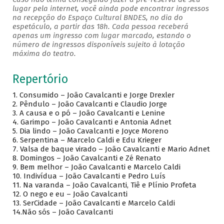
lugar pela internet, você ainda pode encontrar ingressos
na recepção do Espaço Cultural BNDES, no dia do
espetáculo, a partir das 18h. Cada pessoa receberá
apenas um ingresso com lugar marcado, estando o
número de ingressos disponíveis sujeito à lotação
máxima do teatro.
Repertório
1.
Consumido – João Cavalcanti e Jorge Drexler
2.
Pêndulo – João Cavalcanti e Claudio Jorge
3.
A causa e o pó – João Cavalcanti e Lenine
4.
Garimpo – João Cavalcanti e Antonia Adnet
5.
Dia lindo – João Cavalcanti e Joyce Moreno
6.
Serpentina – Marcelo Caldi e Edu Krieger
7.
Valsa de baque virado – João Cavalcanti e Mario Adnet
8.
Domingos – João Cavalcanti e Zé Renato
9.
Bem melhor – João Cavalcanti e Marcelo Caldi
10.
Indivídua – João Cavalcanti e Pedro Luís
11.
Na varanda – João Cavalcanti, Tiê e Plínio Profeta
12.
O nego e eu – João Cavalcanti
13.
SerCidade – João Cavalcanti e Marcelo Caldi
14.Não sós – João Cavalcanti