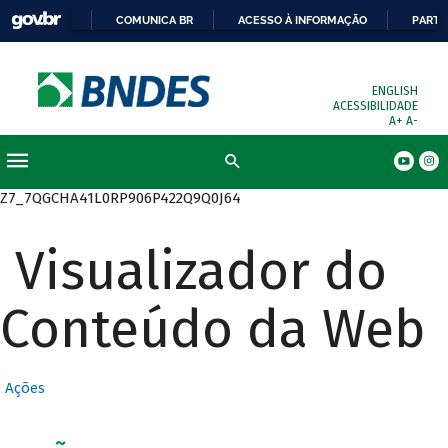
COMUNICA BR
ACESSO À INFORMAÇÃO
PARTI
ENGLISH
ACESSIBILIDADE
A+
A-
Busca
Z7_7QGCHA41L0RP906P422Q9Q0J64
Visualizador do
Conteúdo da Web
Ações