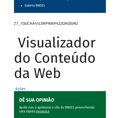
Galeria BNDES
Z7_7QGCHA41L0RP906P422Q9Q0JM2
Visualizador
do Conteúdo
da Web
Ações
DÊ SUA OPINIÃO
Ajude-nos a aprimorar o site do BNDES preenchendo
uma rápida
pesquisa
.