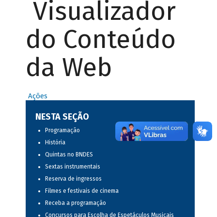
Visualizador
do Conteúdo
da Web
Ações
NESTA SEÇÃO
Programação
História
Quintas no BNDES
Sextas instrumentais
Reserva de ingressos
Filmes e festivais de cinema
Receba a programação
Concursos para Escolha de Espetáculos Musicais