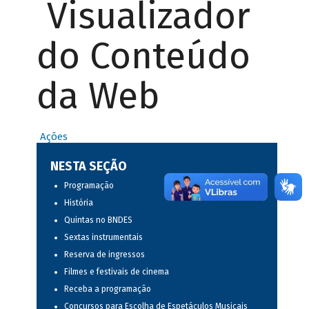
Visualizador
do Conteúdo
da Web
Ações
NESTA SEÇÃO
Programação
História
Quintas no BNDES
Sextas instrumentais
Reserva de ingressos
Filmes e festivais de cinema
Receba a programação
Concursos para Escolha de Espetáculos Musicais