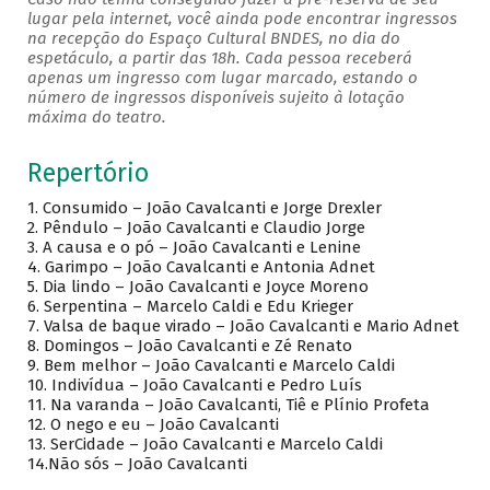
lugar pela internet, você ainda pode encontrar ingressos
na recepção do Espaço Cultural BNDES, no dia do
espetáculo, a partir das 18h. Cada pessoa receberá
apenas um ingresso com lugar marcado, estando o
número de ingressos disponíveis sujeito à lotação
máxima do teatro.
Repertório
1.
Consumido – João Cavalcanti e Jorge Drexler
2.
Pêndulo – João Cavalcanti e Claudio Jorge
3.
A causa e o pó – João Cavalcanti e Lenine
4.
Garimpo – João Cavalcanti e Antonia Adnet
5.
Dia lindo – João Cavalcanti e Joyce Moreno
6.
Serpentina – Marcelo Caldi e Edu Krieger
7.
Valsa de baque virado – João Cavalcanti e Mario Adnet
8.
Domingos – João Cavalcanti e Zé Renato
9.
Bem melhor – João Cavalcanti e Marcelo Caldi
10.
Indivídua – João Cavalcanti e Pedro Luís
11.
Na varanda – João Cavalcanti, Tiê e Plínio Profeta
12.
O nego e eu – João Cavalcanti
13.
SerCidade – João Cavalcanti e Marcelo Caldi
14.Não sós – João Cavalcanti