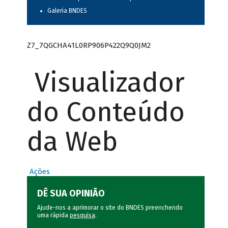
Galeria BNDES
Z7_7QGCHA41L0RP906P422Q9Q0JM2
Visualizador
do Conteúdo
da Web
Ações
DÊ SUA OPINIÃO
Ajude-nos a aprimorar o site do BNDES preenchendo
uma rápida
pesquisa
.