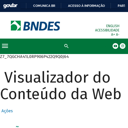
COMUNICA BR
ACESSO À INFORMAÇÃO
PARTI
ENGLISH
ACESSIBILIDADE
A+
A-
Busca
Z7_7QGCHA41L0RP906P422Q9Q0J64
Visualizador do
Conteúdo da Web
Ações