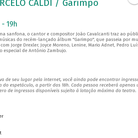
RCELO CALDI / Garimpo
 - 19h
a sanfona, o cantor e compositor João Cavalcanti traz ao públ
, músicas do recém-lançado álbum "Garimpo", que passeia por mu
com Jorge Drexler, Joyce Moreno, Lenine, Mario Adnet, Pedro Luí
ão especial de António Zambujo.
a de seu lugar pela internet, você ainda pode encontrar ingress
a do espetáculo, a partir das 18h. Cada pessoa receberá apenas
o de ingressos disponíveis sujeito à lotação máxima do teatro.
er
t