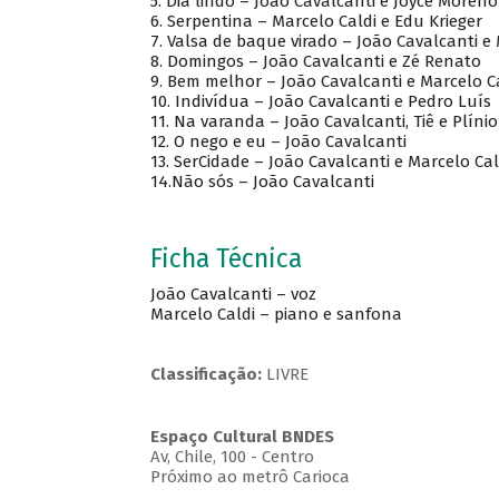
5.
Dia lindo – João Cavalcanti e Joyce Moreno
6.
Serpentina – Marcelo Caldi e Edu Krieger
7.
Valsa de baque virado – João Cavalcanti e
8.
Domingos – João Cavalcanti e Zé Renato
9.
Bem melhor – João Cavalcanti e Marcelo C
10.
Indivídua – João Cavalcanti e Pedro Luís
11.
Na varanda – João Cavalcanti, Tiê e Plínio
12.
O nego e eu – João Cavalcanti
13.
SerCidade – João Cavalcanti e Marcelo Cal
14.Não sós – João Cavalcanti
Ficha Técnica
João Cavalcanti – voz
Marcelo Caldi – piano e sanfona
Classificação:
LIVRE
Espaço Cultural BNDES
Av, Chile, 100 - Centro
Próximo ao metrô Carioca