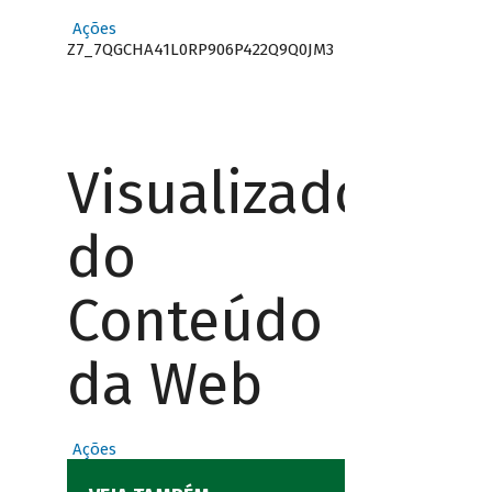
Ações
Z7_7QGCHA41L0RP906P422Q9Q0JM3
Visualizador
do
Conteúdo
da Web
Ações