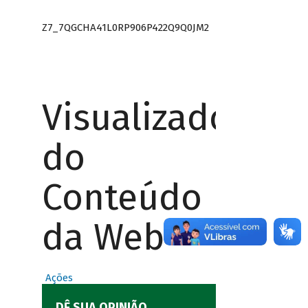
Z7_7QGCHA41L0RP906P422Q9Q0JM2
Visualizador
do
Conteúdo
da Web
Ações
DÊ SUA OPINIÃO