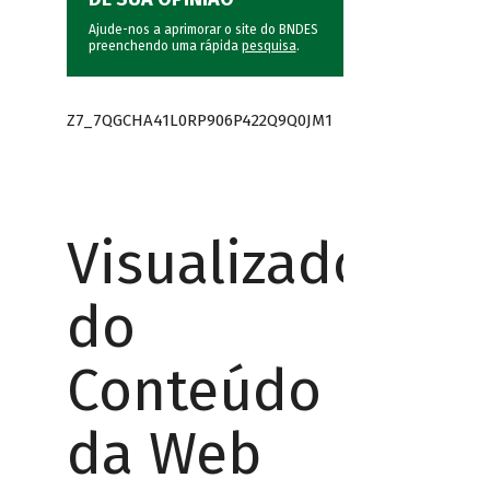
Ajude-nos a aprimorar o site do BNDES
preenchendo uma rápida
pesquisa
.
Z7_7QGCHA41L0RP906P422Q9Q0JM1
Visualizador
do
Conteúdo
da Web