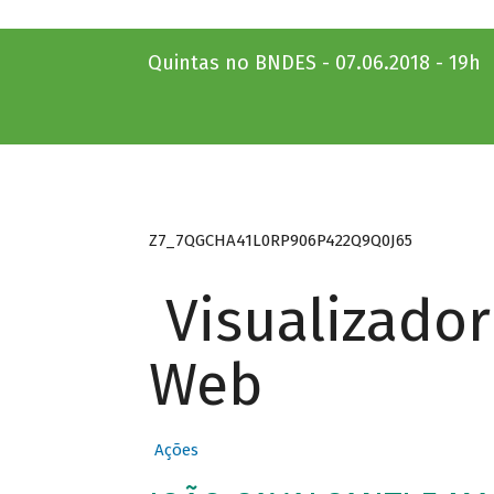
Quintas no BNDES - 07.06.2018 - 19h
Z7_7QGCHA41L0RP906P422Q9Q0J65
Visualizado
Web
Ações