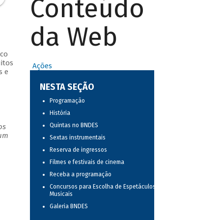
Conteúdo
da Web
ico
itos
Ações
s e
NESTA SEÇÃO
Programação
História
Quintas no BNDES
os
 um
Sextas instrumentais
Reserva de ingressos
Filmes e festivais de cinema
Receba a programação
Concursos para Escolha de Espetáculos
Musicais
Galeria BNDES