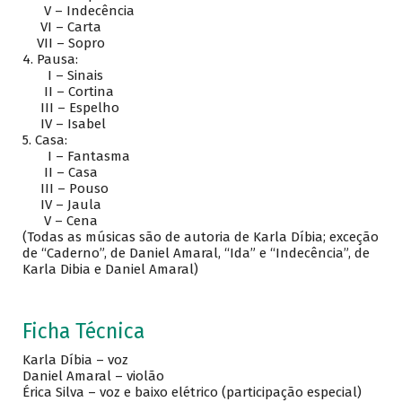
V – Indecência
VI – Carta
VII – Sopro
4.
Pausa:
I – Sinais
II – Cortina
III – Espelho
IV – Isabel
5.
Casa:
I – Fantasma
II – Casa
III – Pouso
IV – Jaula
V – Cena
(Todas as músicas são de autoria de Karla Díbia; exceção
de “Caderno”, de Daniel Amaral, “Ida” e “Indecência”, de
Karla Dibia e Daniel Amaral)
Ficha Técnica
Karla Díbia – voz
Daniel Amaral – violão
Érica Silva – voz e baixo elétrico (participação especial)