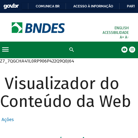
COMUNICA BR
ACESSO À INFORMAÇÃO
PARTI
ENGLISH
ACESSIBILIDADE
A+
A-
Busca
Z7_7QGCHA41L0RP906P422Q9Q0J64
Visualizador do
Conteúdo da Web
Ações