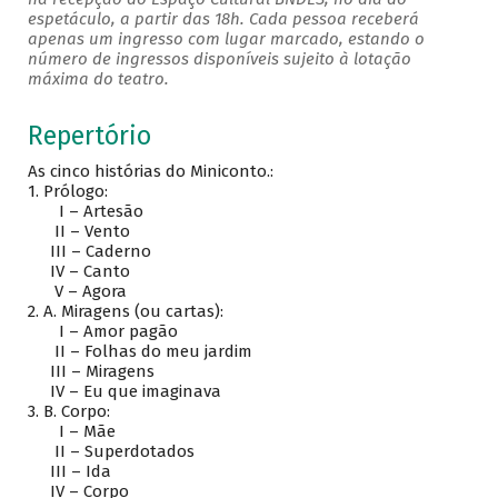
espetáculo, a partir das 18h. Cada pessoa receberá
apenas um ingresso com lugar marcado, estando o
número de ingressos disponíveis sujeito à lotação
máxima do teatro.
Repertório
As cinco histórias do Miniconto.:
1.
Prólogo:
I – Artesão
II – Vento
III – Caderno
IV – Canto
V – Agora
2.
A. Miragens (ou cartas):
I – Amor pagão
II – Folhas do meu jardim
III – Miragens
IV – Eu que imaginava
3.
B. Corpo:
I – Mãe
II – Superdotados
III – Ida
IV – Corpo