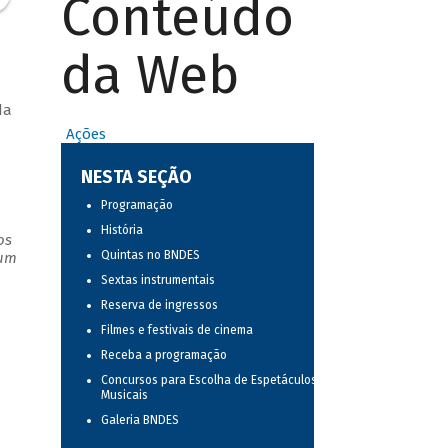
Conteúdo
da Web
da
Ações
NESTA SEÇÃO
Programação
História
os
Quintas no BNDES
 um
Sextas instrumentais
Reserva de ingressos
Filmes e festivais de cinema
Receba a programação
Concursos para Escolha de Espetáculos
Musicais
Galeria BNDES