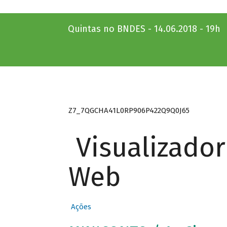
Quintas no BNDES - 14.06.2018 - 19h
Z7_7QGCHA41L0RP906P422Q9Q0J65
Visualizado
Web
Ações