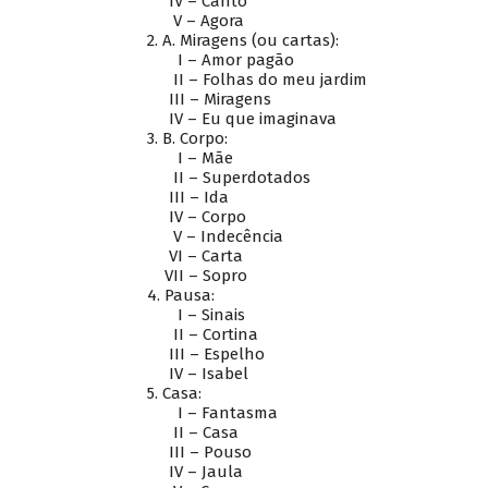
IV – Canto
V – Agora
2.
A. Miragens (ou cartas):
I – Amor pagão
II – Folhas do meu jardim
III – Miragens
IV – Eu que imaginava
3.
B. Corpo:
I – Mãe
II – Superdotados
III – Ida
IV – Corpo
V – Indecência
VI – Carta
VII – Sopro
4.
Pausa:
I – Sinais
II – Cortina
III – Espelho
IV – Isabel
5.
Casa:
I – Fantasma
II – Casa
III – Pouso
IV – Jaula