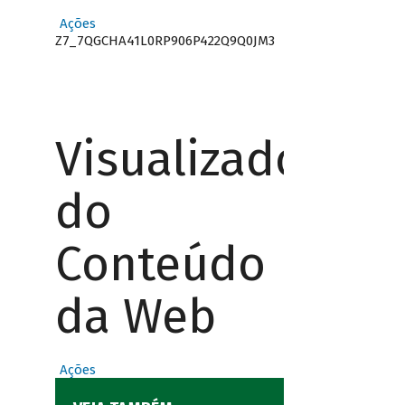
Ações
Z7_7QGCHA41L0RP906P422Q9Q0JM3
Visualizador
do
Conteúdo
da Web
Ações