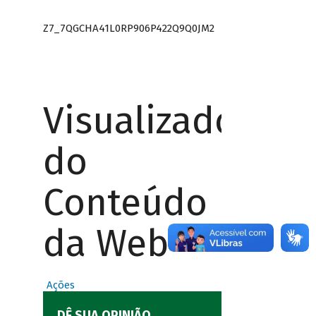
Z7_7QGCHA41L0RP906P422Q9Q0JM2
Visualizador
do
Conteúdo
da Web
Ações
DÊ SUA OPINIÃO