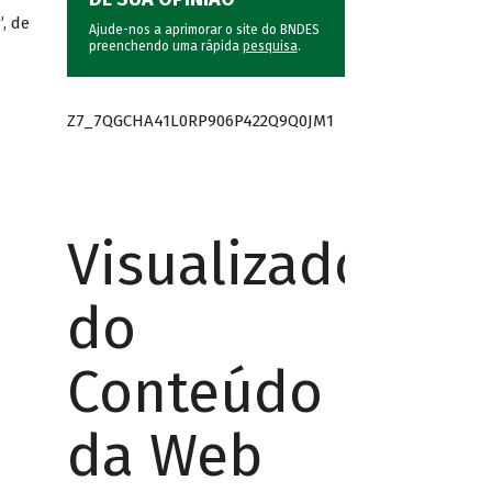
, de
Ajude-nos a aprimorar o site do BNDES
preenchendo uma rápida
pesquisa
.
Z7_7QGCHA41L0RP906P422Q9Q0JM1
Visualizador
do
Conteúdo
da Web