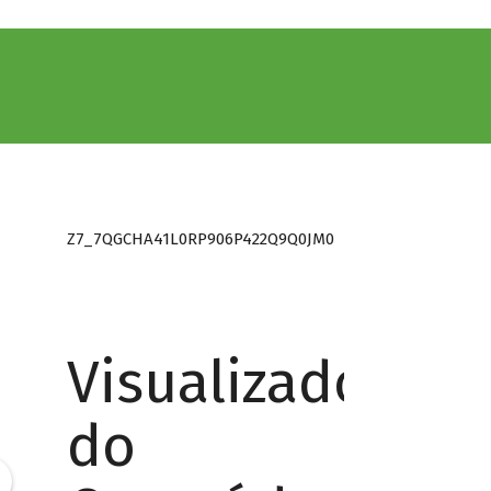
Z7_7QGCHA41L0RP906P422Q9Q0JM0
Visualizador
do