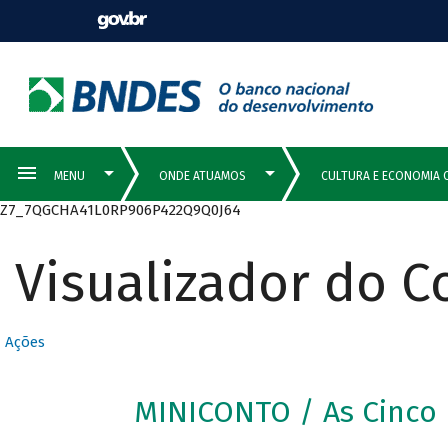
Z7_7QGCHA41L0RP906P422Q9Q0J64
Visualizador do 
Ações
MINICONTO / As Cinco 