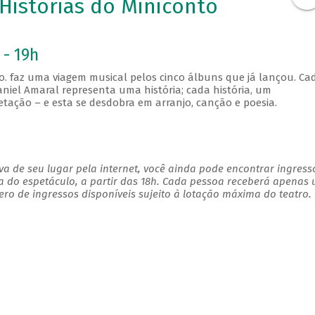
Histórias do Miniconto
 - 19h
o. faz uma viagem musical pelos cinco álbuns que já lançou. Ca
iel Amaral representa uma história; cada história, um
ação – e esta se desdobra em arranjo, canção e poesia.
a de seu lugar pela internet, você ainda pode encontrar ingress
a do espetáculo, a partir das 18h. Cada pessoa receberá apenas
o de ingressos disponíveis sujeito à lotação máxima do teatro.