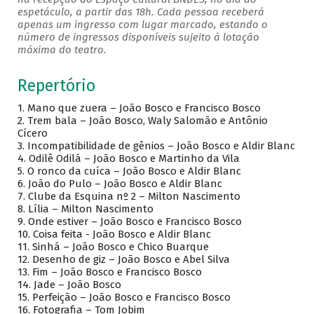
espetáculo, a partir das 18h. Cada pessoa receberá
apenas um ingresso com lugar marcado, estando o
número de ingressos disponíveis sujeito à lotação
máxima do teatro.
Repertório
1.
Mano que zuera – João Bosco e Francisco Bosco
2.
Trem bala – João Bosco, Waly Salomão e Antônio
Cícero
3.
Incompatibilidade de gênios – João Bosco e Aldir Blanc
4.
Odilê Odilá – João Bosco e Martinho da Vila
5.
O ronco da cuíca – João Bosco e Aldir Blanc
6.
João do Pulo – João Bosco e Aldir Blanc
7.
Clube da Esquina nº 2 – Milton Nascimento
8.
Lília – Milton Nascimento
9.
Onde estiver – João Bosco e Francisco Bosco
10.
Coisa feita - João Bosco e Aldir Blanc
11.
Sinhá – João Bosco e Chico Buarque
12.
Desenho de giz – João Bosco e Abel Silva
13.
Fim – João Bosco e Francisco Bosco
14.
Jade – João Bosco
15.
Perfeição – João Bosco e Francisco Bosco
16.
Fotografia – Tom Jobim