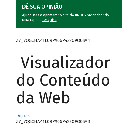
DÊ SUA OPINIÃO
Ajude-nos a aprimorar o site do BNDES preenchendo
uma rápida
pesquisa
.
Z7_7QGCHA41L0RP906P422Q9Q0JM1
Visualizador
do Conteúdo
da Web
Ações
Z7_7QGCHA41L0RP906P422Q9Q0JM3