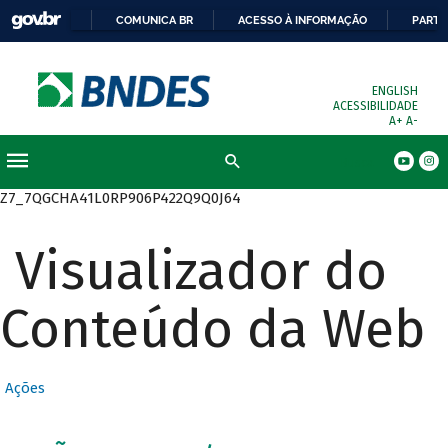
COMUNICA BR
ACESSO À INFORMAÇÃO
PARTI
ENGLISH
ACESSIBILIDADE
A+
A-
Busca
Z7_7QGCHA41L0RP906P422Q9Q0J64
Visualizador do
Conteúdo da Web
Ações