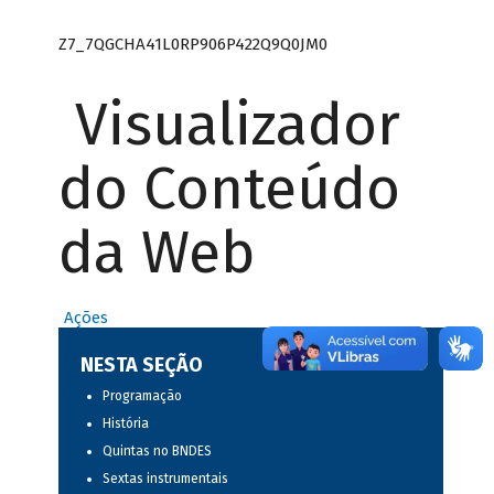
Z7_7QGCHA41L0RP906P422Q9Q0JM0
Visualizador
do Conteúdo
da Web
Ações
NESTA SEÇÃO
Programação
História
Quintas no BNDES
Sextas instrumentais