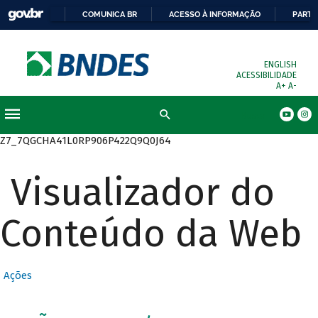
COMUNICA BR
ACESSO À INFORMAÇÃO
PARTI
ENGLISH
ACESSIBILIDADE
A+
A-
Busca
Z7_7QGCHA41L0RP906P422Q9Q0J64
Visualizador do
Conteúdo da Web
Ações