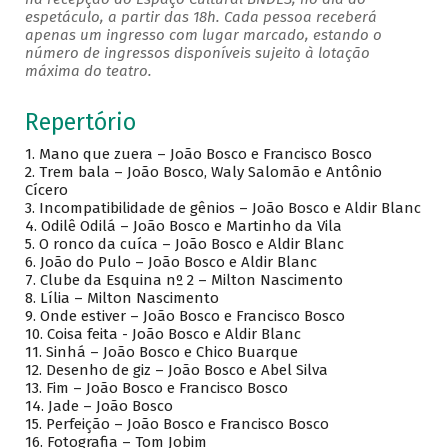
espetáculo, a partir das 18h. Cada pessoa receberá
apenas um ingresso com lugar marcado, estando o
número de ingressos disponíveis sujeito à lotação
máxima do teatro.
Repertório
1.
Mano que zuera – João Bosco e Francisco Bosco
2.
Trem bala – João Bosco, Waly Salomão e Antônio
Cícero
3.
Incompatibilidade de gênios – João Bosco e Aldir Blanc
4.
Odilê Odilá – João Bosco e Martinho da Vila
5.
O ronco da cuíca – João Bosco e Aldir Blanc
6.
João do Pulo – João Bosco e Aldir Blanc
7.
Clube da Esquina nº 2 – Milton Nascimento
8.
Lília – Milton Nascimento
9.
Onde estiver – João Bosco e Francisco Bosco
10.
Coisa feita - João Bosco e Aldir Blanc
11.
Sinhá – João Bosco e Chico Buarque
12.
Desenho de giz – João Bosco e Abel Silva
13.
Fim – João Bosco e Francisco Bosco
14.
Jade – João Bosco
15.
Perfeição – João Bosco e Francisco Bosco
16.
Fotografia – Tom Jobim