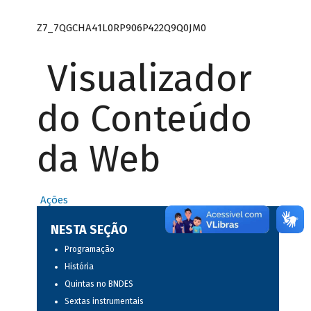
Z7_7QGCHA41L0RP906P422Q9Q0JM0
Visualizador
do Conteúdo
da Web
Ações
NESTA SEÇÃO
Programação
História
Quintas no BNDES
Sextas instrumentais