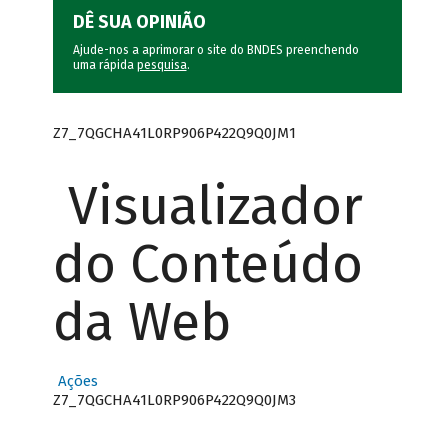
DÊ SUA OPINIÃO
Ajude-nos a aprimorar o site do BNDES preenchendo
uma rápida
pesquisa
.
Z7_7QGCHA41L0RP906P422Q9Q0JM1
Visualizador
do Conteúdo
da Web
Ações
Z7_7QGCHA41L0RP906P422Q9Q0JM3