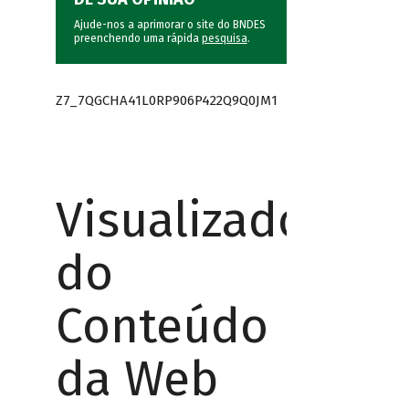
Ajude-nos a aprimorar o site do BNDES
preenchendo uma rápida
pesquisa
.
Z7_7QGCHA41L0RP906P422Q9Q0JM1
Visualizador
do
Conteúdo
da Web