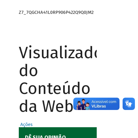
Z7_7QGCHA41L0RP906P422Q9Q0JM2
Visualizador
do
Conteúdo
da Web
Ações
DÊ SUA OPINIÃO