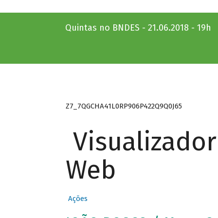
Quintas no BNDES - 21.06.2018 - 19h
Z7_7QGCHA41L0RP906P422Q9Q0J65
Visualizado
Web
Ações