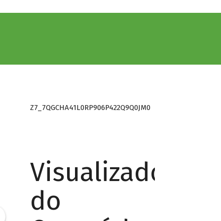
Z7_7QGCHA41L0RP906P422Q9Q0JM0
Visualizador
do