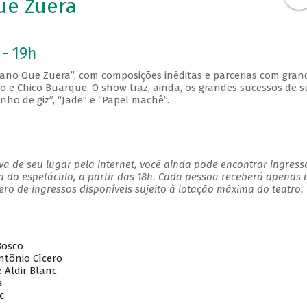
ue Zuera
 - 19h
ano Que Zuera”, com composições inéditas e parcerias com gran
o e Chico Buarque. O show traz, ainda, os grandes sucessos de 
enho de giz”, “Jade” e “Papel machê”.
a de seu lugar pela internet, você ainda pode encontrar ingress
a do espetáculo, a partir das 18h. Cada pessoa receberá apenas
o de ingressos disponíveis sujeito à lotação máxima do teatro.
Bosco
ntônio Cícero
 Aldir Blanc
a
c