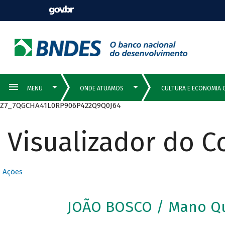
Z7_7QGCHA41L0RP906P422Q9Q0J64
Visualizador do 
Ações
JOÃO BOSCO / Mano Q