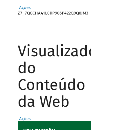
Ações
Z7_7QGCHA41L0RP906P422Q9Q0JM3
Visualizador
do
Conteúdo
da Web
Ações