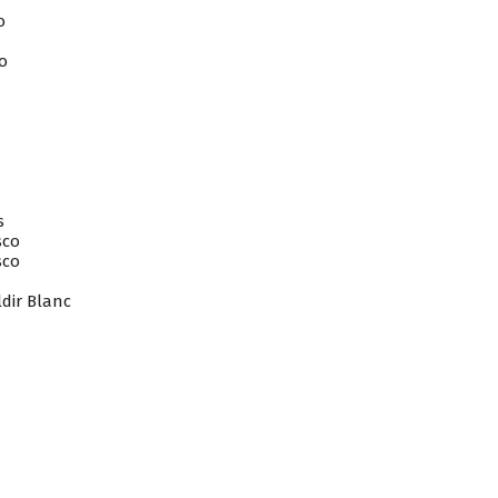
o
o
s
sco
sco
ldir Blanc