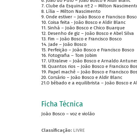
6.
João do Pulo – João Bosco e Aldir Blanc
7.
Clube da Esquina nº 2 – Milton Nasciment
8.
Lília – Milton Nascimento
9.
Onde estiver – João Bosco e Francisco Bosc
10.
Coisa feita - João Bosco e Aldir Blanc
11.
Sinhá – João Bosco e Chico Buarque
12.
Desenho de giz – João Bosco e Abel Silva
13.
Fim – João Bosco e Francisco Bosco
14.
Jade – João Bosco
15.
Perfeição – João Bosco e Francisco Bosco
16.
Fotografia – Tom Jobim
17.
Ultraleve – João Bosco e Arnaldo Antune
18.
Quantos rios – João Bosco e Francisco Bo
19.
Papel machê – João Bosco e Francisco Bo
20.
Corsário – João Bosco e Aldir Blanc
21.O bêbado e a equilibrista – João Bosco e A
Ficha Técnica
João Bosco – voz e violão
Classificação:
LIVRE