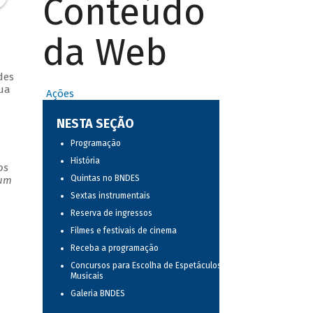
Conteúdo
da Web
des
sua
Ações
NESTA SEÇÃO
Programação
História
os
Quintas no BNDES
 um
Sextas instrumentais
Reserva de ingressos
Filmes e festivais de cinema
Receba a programação
Concursos para Escolha de Espetáculos
Musicais
Galeria BNDES