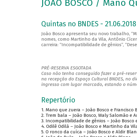
JOÃO BOSCO / Mano Q
Quintas no BNDES - 21.06.2018
João Bosco apresenta seu novo trabalho, “M
nomes, como Martinho da Vila, Antônio Cícer
carreira: “Incompatibilidade de gênios”, “Des
PRÉ-RESERVA ESGOTADA
Caso não tenha conseguido fazer a pré-reserv
na recepção do Espaço Cultural BNDES, no di
ingresso com lugar marcado, estando o númer
Repertório
1.
Mano que zuera – João Bosco e Francisco 
2.
Trem bala – João Bosco, Waly Salomão e A
3.
Incompatibilidade de gênios – João Bosco e
4.
Odilê Odilá – João Bosco e Martinho da Vil
5.
O ronco da cuíca – João Bosco e Aldir Blan