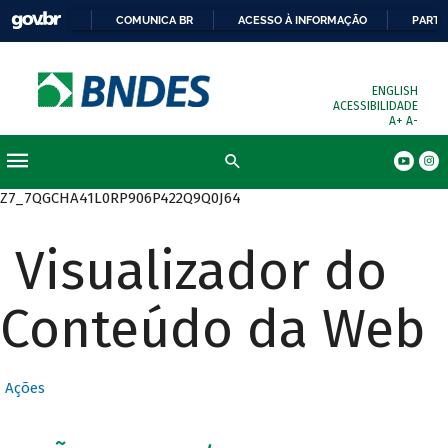
COMUNICA BR
ACESSO À INFORMAÇÃO
PARTI
ENGLISH
ACESSIBILIDADE
A+
A-
Busca
Z7_7QGCHA41L0RP906P422Q9Q0J64
Visualizador do
Conteúdo da Web
Ações