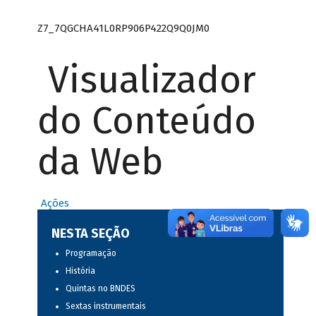
Z7_7QGCHA41L0RP906P422Q9Q0JM0
Visualizador
do Conteúdo
da Web
Ações
NESTA SEÇÃO
Programação
História
Quintas no BNDES
Sextas instrumentais