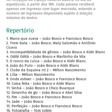
espetáculo, a partir das 18h. Cada pessoa receberá
apenas um ingresso com lugar marcado, estando o
número de ingressos disponíveis sujeito à lotação
máxima do teatro.
Repertório
1.
Mano que zuera – João Bosco e Francisco Bosco
2.
Trem bala – João Bosco, Waly Salomão e Antônio
Cícero
3.
Incompatibilidade de gênios – João Bosco e Aldir Blanc
4.
Odilê Odilá – João Bosco e Martinho da Vila
5.
O ronco da cuíca – João Bosco e Aldir Blanc
6.
João do Pulo – João Bosco e Aldir Blanc
7.
Clube da Esquina nº 2 – Milton Nascimento
8.
Lília – Milton Nascimento
9.
Onde estiver – João Bosco e Francisco Bosco
10.
Coisa feita - João Bosco e Aldir Blanc
11.
Sinhá – João Bosco e Chico Buarque
12.
Desenho de giz – João Bosco e Abel Silva
13.
Fim – João Bosco e Francisco Bosco
14.
Jade – João Bosco
15.
Perfeição – João Bosco e Francisco Bosco
16.
Fotografia – Tom Jobim