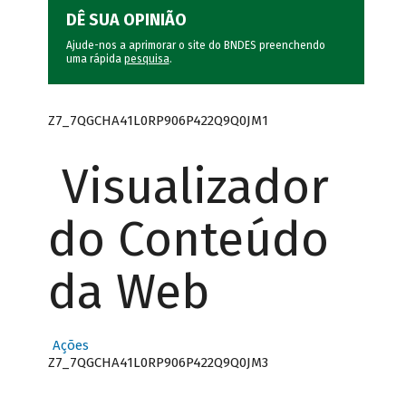
DÊ SUA OPINIÃO
Ajude-nos a aprimorar o site do BNDES preenchendo
uma rápida
pesquisa
.
Z7_7QGCHA41L0RP906P422Q9Q0JM1
Visualizador
do Conteúdo
da Web
Ações
Z7_7QGCHA41L0RP906P422Q9Q0JM3