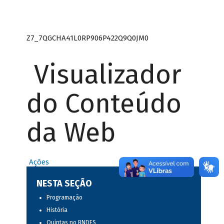
Z7_7QGCHA41L0RP906P422Q9Q0JM0
Visualizador
do Conteúdo
da Web
Ações
NESTA SEÇÃO
Programação
História
Quintas no BNDES