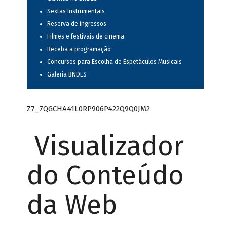
Sextas instrumentais
Reserva de ingressos
Filmes e festivais de cinema
Receba a programação
Concursos para Escolha de Espetáculos Musicais
Galeria BNDES
Z7_7QGCHA41L0RP906P422Q9Q0JM2
Visualizador
do Conteúdo
da Web