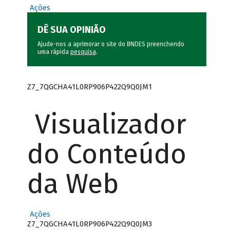
Ações
DÊ SUA OPINIÃO
Ajude-nos a aprimorar o site do BNDES preenchendo
uma rápida
pesquisa
.
Z7_7QGCHA41L0RP906P422Q9Q0JM1
Visualizador
do Conteúdo
da Web
Ações
Z7_7QGCHA41L0RP906P422Q9Q0JM3