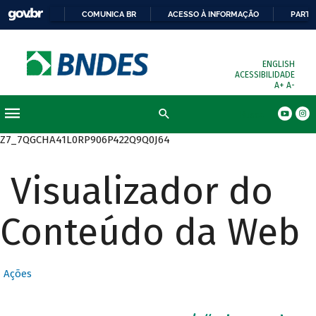
COMUNICA BR
ACESSO À INFORMAÇÃO
PARTI
ENGLISH
ACESSIBILIDADE
A+
A-
Busca
Z7_7QGCHA41L0RP906P422Q9Q0J64
Visualizador do
Conteúdo da Web
Ações