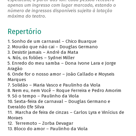
apenas um ingresso com lugar marcado, estando o
número de ingressos disponíveis sujeito à lotação
máxima do teatro.
Repertório
1.
Sonho de um carnaval – Chico Buarque
2.
Mourão que não cai – Douglas Germano
3.
Desistir jamais – André da Mata
4.
Nós, os foliões – Sydnei Miller
5.
Enredo do meu samba – Dona Ivone Lara e Jorge
Aragão
6.
Onde for o nosso amor – João Callado e Moyseis
Marques
7.
Solidão – Maria Vasco e Paulinho da Viola
8.
Nem eu, nem Você – Roque Ferreira e Pedro Amorim
9.
Só o tempo – Paulinho da Viola
10.
Sexta-feira de carnaval – Douglas Germano e
Everaldo Efe Silva
11.
Marcha de feira de cinzas – Carlos Lyra e Vinícius de
Moraes
12.
Terremoto – Zorba Devagar
13.
Bloco do amor – Paulinho da Viola