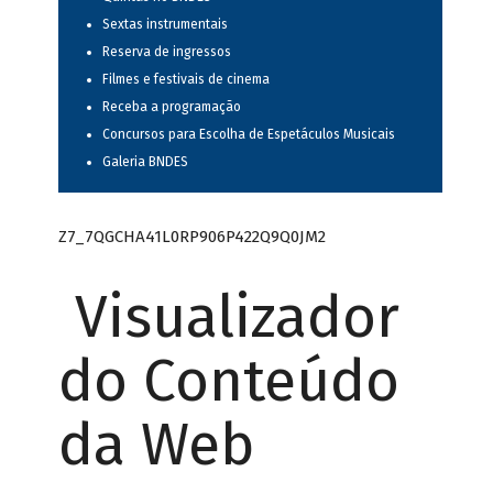
Sextas instrumentais
Reserva de ingressos
Filmes e festivais de cinema
Receba a programação
Concursos para Escolha de Espetáculos Musicais
Galeria BNDES
Z7_7QGCHA41L0RP906P422Q9Q0JM2
Visualizador
do Conteúdo
da Web