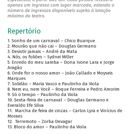
apenas um ingresso com lugar marcado, estando o
número de ingressos disponíveis sujeito à lotação
máxima do teatro.
Repertório
1.
Sonho de um carnaval – Chico Buarque
2.
Mourão que não cai – Douglas Germano
3.
Desistir jamais – André da Mata
4.
Nós, os foliões – Sydnei Miller
5.
Enredo do meu samba – Dona Ivone Lara e Jorge
Aragão
6.
Onde for o nosso amor – João Callado e Moyseis
Marques
7.
Solidão – Maria Vasco e Paulinho da Viola
8.
Nem eu, nem Você – Roque Ferreira e Pedro Amorim
9.
Só o tempo – Paulinho da Viola
10.
Sexta-feira de carnaval – Douglas Germano e
Everaldo Efe Silva
11.
Marcha de feira de cinzas – Carlos Lyra e Vinícius de
Moraes
12.
Terremoto – Zorba Devagar
13.
Bloco do amor – Paulinho da Viola