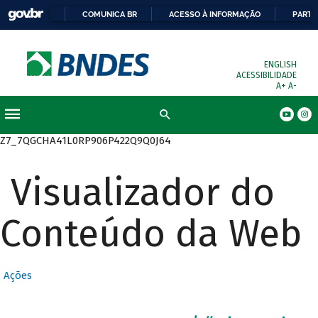
COMUNICA BR
ACESSO À INFORMAÇÃO
PARTI
ENGLISH
ACESSIBILIDADE
A+
A-
Busca
Z7_7QGCHA41L0RP906P422Q9Q0J64
Visualizador do
Conteúdo da Web
Ações