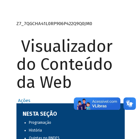
Z7_7QGCHA41L0RP906P422Q9Q0JM0
Visualizador
do Conteúdo
da Web
Ações
NESTA SEÇÃO
Programação
História
Quintas no BNDES