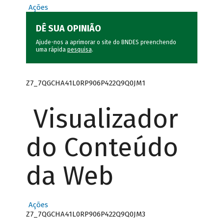
Ações
DÊ SUA OPINIÃO
Ajude-nos a aprimorar o site do BNDES preenchendo
uma rápida
pesquisa
.
Z7_7QGCHA41L0RP906P422Q9Q0JM1
Visualizador
do Conteúdo
da Web
Ações
Z7_7QGCHA41L0RP906P422Q9Q0JM3