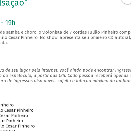
lsação”
 - 19h
e samba e choro, o violonista de 7 cordas Julião Pinheiro comp
ulo Cesar Pinheiro. No show, apresenta seu primeiro CD autoral,
zada.
a de seu lugar pela internet, você ainda pode encontrar ingress
a do espetáculo, a partir das 18h. Cada pessoa receberá apenas
o de ingressos disponíveis sujeito à lotação máxima do auditór
inheiro
lo Cesar Pinheiro
Cesar Pinheiro
sar Pinheiro
ulo Cesar Pinheiro