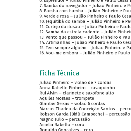
6. Esplendor – Julião Pinheiro e Paulo Cesar 
7. Samba do navegador – Julião Pinheiro e P
8. Bamba com bamba – Julião Pinheiro e Pau
9. Verde e rosa – Julião Pinheiro e Paulo Ces
10. Jequitibá do samba – Julião Pinheiro e Pa
11. Cortejo da ilusão – Julião Pinheiro e Paul
12. Samba da estrela cadente – Julião Pinhei
13. Vento que passou – Julião Pinheiro e Pau
14. Artimanhas – Julião Pinheiro e Paulo Cesa
15. Tem sempre alguém – Julião Pinheiro e P
16. Vou-me embora – Julião Pinheiro e Paulo
Ficha Técnica
Julião Pinheiro – violão de 7 cordas
Anna Rabello Pinheiro – cavaquinho
Rui Alvim – clarinete e saxofone alto
Aquiles Moraes – trompete
Glauber Seixas – violão 6 cordas
Marcus Thadeu da Conceição Santos – perc
Robson Garcia (Bidú Campeche) – percussão
Magno Julio – percussão
Amelia Rabello – coro
Ronaldo Gonçalves – coro