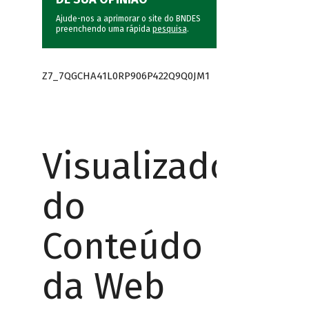
Ajude-nos a aprimorar o site do BNDES
preenchendo uma rápida
pesquisa
.
Z7_7QGCHA41L0RP906P422Q9Q0JM1
Visualizador
do
Conteúdo
da Web