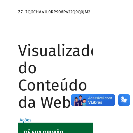
Z7_7QGCHA41L0RP906P422Q9Q0JM2
Visualizador
do
Conteúdo
da Web
Ações
DÊ SUA OPINIÃO