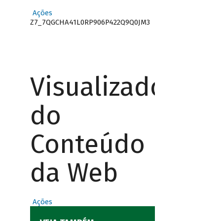
Ações
Z7_7QGCHA41L0RP906P422Q9Q0JM3
Visualizador
do
Conteúdo
da Web
Ações