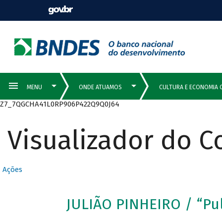
Z7_7QGCHA41L0RP906P422Q9Q0J64
Visualizador do 
Ações
JULIÃO PINHEIRO / “Pu