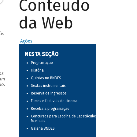
Conteúdo
da Web
ôs
Ações
NESTA SEÇÃO
Programação
História
os
Quintas no BNDES
 um
io.
Sextas instrumentais
Reserva de ingressos
Filmes e festivais de cinema
Receba a programação
Concursos para Escolha de Espetáculos
Musicais
Galeria BNDES