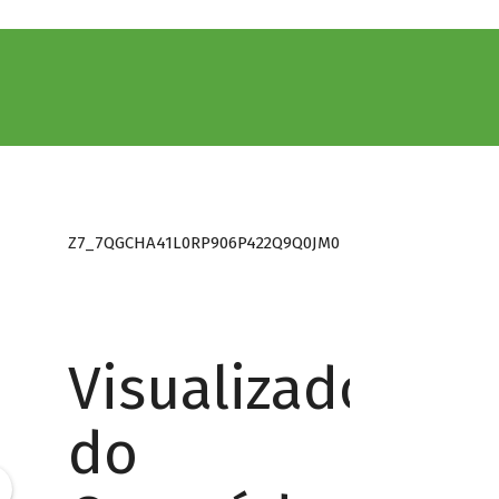
Z7_7QGCHA41L0RP906P422Q9Q0JM0
Visualizador
do