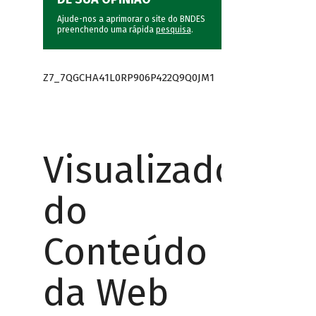
Ajude-nos a aprimorar o site do BNDES
preenchendo uma rápida
pesquisa
.
Z7_7QGCHA41L0RP906P422Q9Q0JM1
Visualizador
do
Conteúdo
da Web