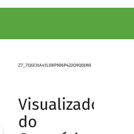
Z7_7QGCHA41L0RP906P422Q9Q0JM0
Visualizador
do