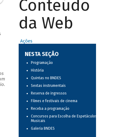
Conteúdo
da Web
s
Ações
NESTA SEÇÃO
Programação
História
os
Quintas no BNDES
 um
io.
Sextas instrumentais
Reserva de ingressos
Filmes e festivais de cinema
Receba a programação
Concursos para Escolha de Espetáculos
Musicais
Galeria BNDES