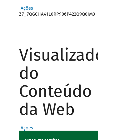
Ações
Z7_7QGCHA41L0RP906P422Q9Q0JM3
Visualizador
do
Conteúdo
da Web
Ações