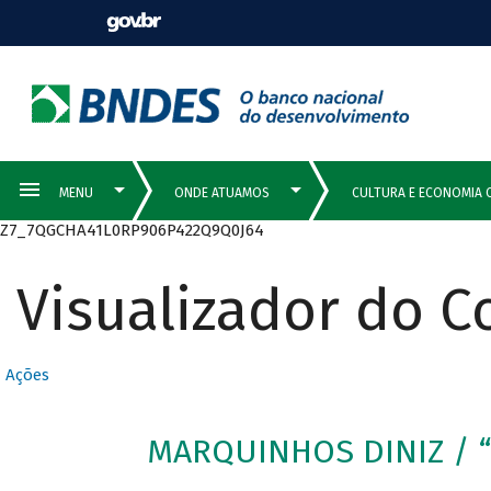
Z7_7QGCHA41L0RP906P422Q9Q0J64
Visualizador do 
Ações
MARQUINHOS DINIZ / 