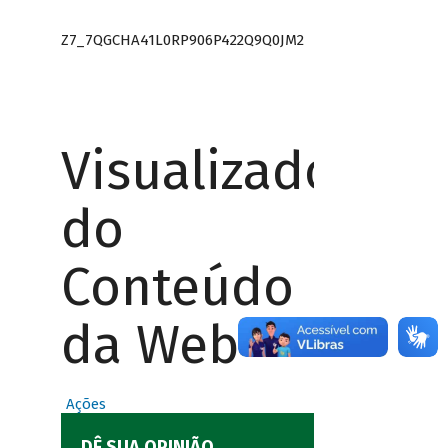
Z7_7QGCHA41L0RP906P422Q9Q0JM2
Visualizador
do
Conteúdo
da Web
Ações
DÊ SUA OPINIÃO