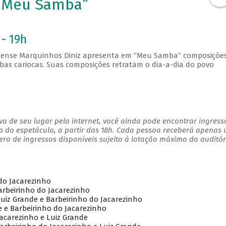
“Meu Samba”
 - 19h
lense Marquinhos Diniz apresenta em “Meu Samba” composiçõe
s cariocas. Suas composições retratam o dia-a-dia do povo
a de seu lugar pela internet, você ainda pode encontrar ingress
a do espetáculo, a partir das 18h. Cada pessoa receberá apenas
o de ingressos disponíveis sujeito à lotação máxima do auditór
 do Jacarezinho
arbeirinho do Jacarezinho
uiz Grande e Barbeirinho do Jacarezinho
e e Barbeirinho do Jacarezinho
acarezinho e Luiz Grande