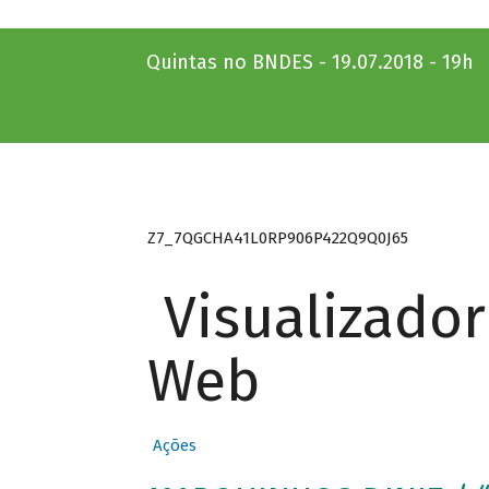
Quintas no BNDES - 19.07.2018 - 19h
Z7_7QGCHA41L0RP906P422Q9Q0J65
Visualizado
Web
Ações