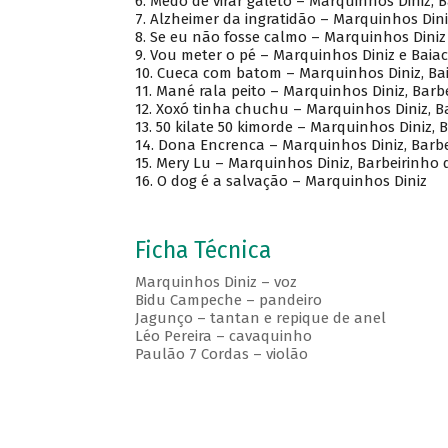
6.
Medo de virar galeto – Marquinhos Diniz, 
7.
Alzheimer da ingratidão – Marquinhos Dini
8.
Se eu não fosse calmo – Marquinhos Diniz
9.
Vou meter o pé – Marquinhos Diniz e Baia
10.
Cueca com batom – Marquinhos Diniz, Bai
11.
Mané rala peito – Marquinhos Diniz, Barb
12.
Xoxó tinha chuchu – Marquinhos Diniz, Ba
13.
50 kilate 50 kimorde – Marquinhos Diniz, 
14.
Dona Encrenca – Marquinhos Diniz, Barbe
15.
Mery Lu – Marquinhos Diniz, Barbeirinho 
16.
O dog é a salvação – Marquinhos Diniz
Ficha Técnica
Marquinhos Diniz – voz
Bidu Campeche – pandeiro
Jagunço – tantan e repique de anel
Léo Pereira – cavaquinho
Paulão 7 Cordas – violão