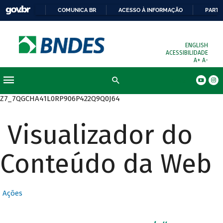
COMUNICA BR
ACESSO À INFORMAÇÃO
PARTI
ENGLISH
ACESSIBILIDADE
A+
A-
Busca
Z7_7QGCHA41L0RP906P422Q9Q0J64
Visualizador do
Conteúdo da Web
Ações