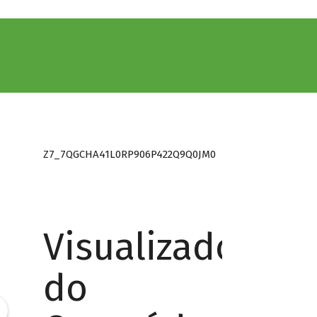
Z7_7QGCHA41L0RP906P422Q9Q0JM0
Visualizador
do