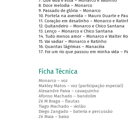
7.
Que vida é essa – Monarco e Vadinho
8.
Doce melodia – Monarco
9.
Passado de glória – Monarco
10.
Portela na avenida – Mauro Duarte e Pau
11.
Coração em desalinho – Monarco e Ra
12.
Quitandeiro – Monarco e Chico Santa
13.
Lenço – Monarco e Chico Santana
14.
Tudo menos amor – Monarco e Walte
15.
Vai vadiar – Monarco e Ratinho
16. Quantas lágrimas – Manacéia
17. Foi um rio que passou em minha vida – P
Ficha Técnica
Monarco – voz
Makley Matos – voz (participação especial)
Alexandre Paiva – cavaquinho
Afonso Machado – bandolim
Zé M Braga – flautas
Tiago Machado – violão
Diego Zangado – bateria e percussão
Zé Maia – baixo