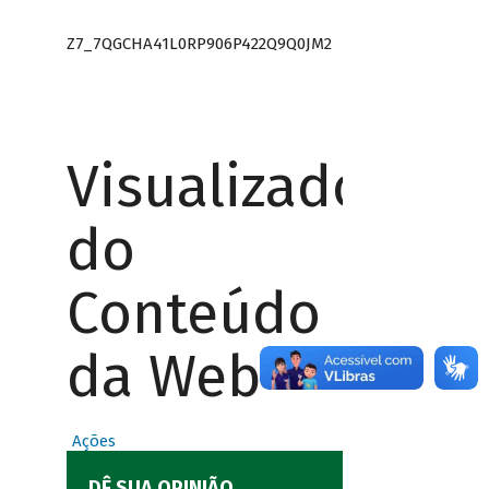
Z7_7QGCHA41L0RP906P422Q9Q0JM2
Visualizador
do
Conteúdo
da Web
Ações
DÊ SUA OPINIÃO