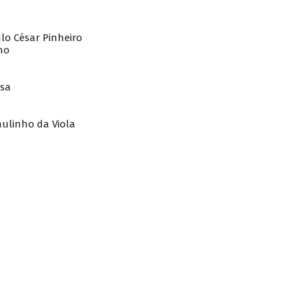
lo César Pinheiro
tinho
na
r Rosa
aulinho da Viola