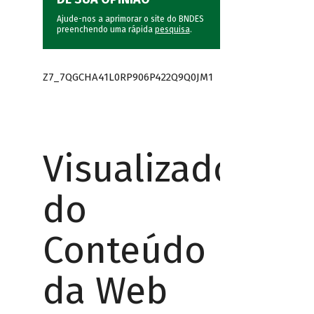
Ajude-nos a aprimorar o site do BNDES
preenchendo uma rápida
pesquisa
.
Z7_7QGCHA41L0RP906P422Q9Q0JM1
Visualizador
do
Conteúdo
da Web