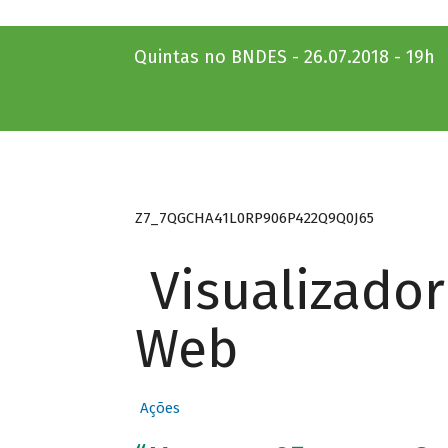
Quintas no BNDES - 26.07.2018 - 19h
Z7_7QGCHA41L0RP906P422Q9Q0J65
Visualizado
Web
Ações