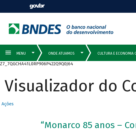
Z7_7QGCHA41L0RP906P422Q9Q0J64
Visualizador do 
Ações
“Monarco 85 anos – C