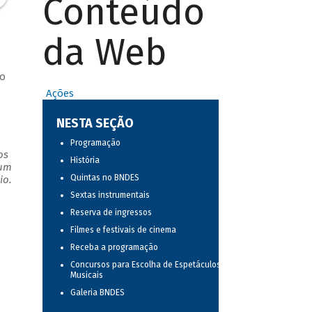
Conteúdo
da Web
to
Ações
NESTA SEÇÃO
Programação
os
História
 um
Quintas no BNDES
io.
Sextas instrumentais
Reserva de ingressos
Filmes e festivais de cinema
Receba a programação
Concursos para Escolha de Espetáculos
Musicais
Galeria BNDES