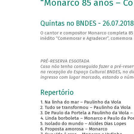
“Monarco 85 anos – C
Quintas no BNDES - 26.07.2018
O cantor e compositor Monarco completa 85 
inédito “Comemorar e Agradecer”, comemora a 
PRÉ-RESERVA ESGOTADA
Caso não tenha conseguido fazer a pré-reserv
na recepção do Espaço Cultural BNDES, no di
ingresso com lugar marcado, estando o númer
Repertório
1.
Na linha do mar – Paulinho da Viola
2.
Tudo se transformou – Paulinho da Viola
3.
De Paulo da Portela a Paulinho da Viola 
4.
Linda borboleta – Monarco e Paulo da Por
5.
Isolado do mundo – Alcides Dias Lop
6.
Proposta amorosa – Monarco