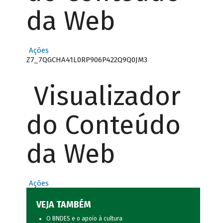
da Web
Ações
Z7_7QGCHA41L0RP906P422Q9Q0JM3
Visualizador
do Conteúdo
da Web
Ações
VEJA TAMBÉM
O BNDES e o apoio à cultura