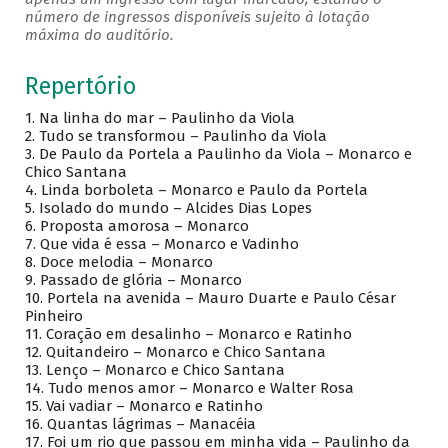
número de ingressos disponíveis sujeito à lotação
máxima do auditório.
Repertório
1.
Na linha do mar – Paulinho da Viola
2.
Tudo se transformou – Paulinho da Viola
3.
De Paulo da Portela a Paulinho da Viola – Monarco e
Chico Santana
4.
Linda borboleta – Monarco e Paulo da Portela
5.
Isolado do mundo – Alcides Dias Lopes
6.
Proposta amorosa – Monarco
7.
Que vida é essa – Monarco e Vadinho
8.
Doce melodia – Monarco
9.
Passado de glória – Monarco
10.
Portela na avenida – Mauro Duarte e Paulo César
Pinheiro
11.
Coração em desalinho – Monarco e Ratinho
12.
Quitandeiro – Monarco e Chico Santana
13.
Lenço – Monarco e Chico Santana
14.
Tudo menos amor – Monarco e Walter Rosa
15.
Vai vadiar – Monarco e Ratinho
16. Quantas lágrimas – Manacéia
17. Foi um rio que passou em minha vida – Paulinho da