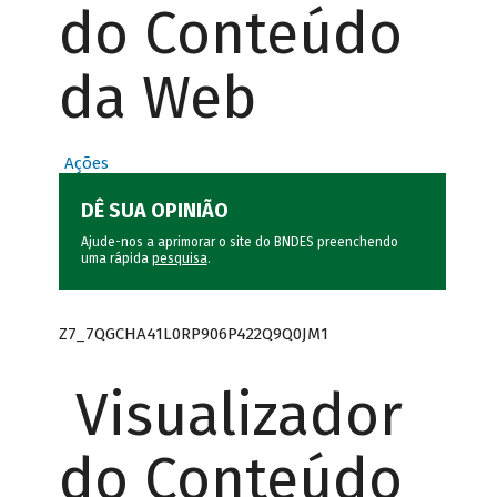
do Conteúdo
da Web
Ações
DÊ SUA OPINIÃO
Ajude-nos a aprimorar o site do BNDES preenchendo
uma rápida
pesquisa
.
Z7_7QGCHA41L0RP906P422Q9Q0JM1
Visualizador
do Conteúdo