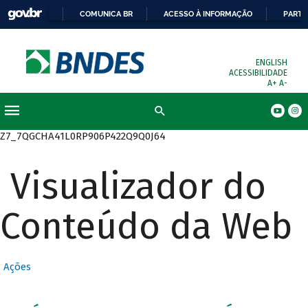
COMUNICA BR
ACESSO À INFORMAÇÃO
PARTI
ENGLISH
ACESSIBILIDADE
A+
A-
Busca
Z7_7QGCHA41L0RP906P422Q9Q0J64
Visualizador do
Conteúdo da Web
Ações