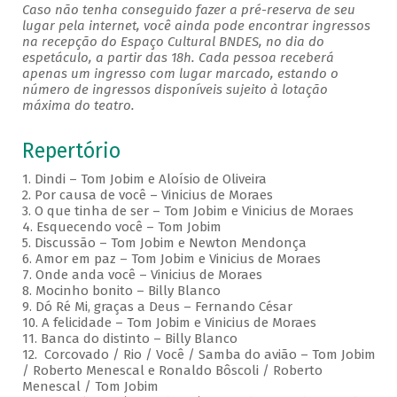
Caso não tenha conseguido fazer a pré-reserva de seu
lugar pela internet, você ainda pode encontrar ingressos
na recepção do Espaço Cultural BNDES, no dia do
espetáculo, a partir das 18h. Cada pessoa receberá
apenas um ingresso com lugar marcado, estando o
número de ingressos disponíveis sujeito à lotação
máxima do teatro.
Repertório
1. Dindi – Tom Jobim e Aloísio de Oliveira
2. Por causa de você – Vinicius de Moraes
3. O que tinha de ser – Tom Jobim e Vinicius de Moraes
4. Esquecendo você – Tom Jobim
5. Discussão – Tom Jobim e Newton Mendonça
6. Amor em paz – Tom Jobim e Vinicius de Moraes
7. Onde anda você – Vinicius de Moraes
8. Mocinho bonito – Billy Blanco
9. Dó Ré Mi, graças a Deus – Fernando César
10. A felicidade – Tom Jobim e Vinicius de Moraes
11. Banca do distinto – Billy Blanco
12. Corcovado / Rio / Você / Samba do avião – Tom Jobim
/ Roberto Menescal e Ronaldo Bôscoli / Roberto
Menescal / Tom Jobim