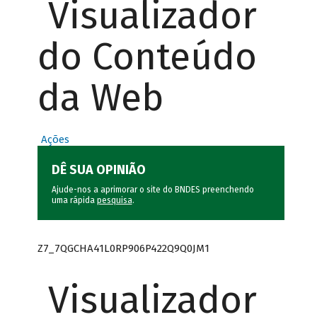
Visualizador
do Conteúdo
da Web
Ações
DÊ SUA OPINIÃO
Ajude-nos a aprimorar o site do BNDES preenchendo
uma rápida
pesquisa
.
Z7_7QGCHA41L0RP906P422Q9Q0JM1
Visualizador