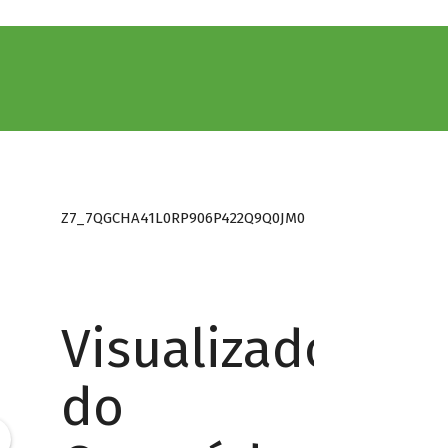
Z7_7QGCHA41L0RP906P422Q9Q0JM0
Visualizador
do