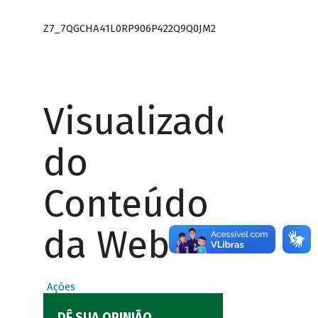
Z7_7QGCHA41L0RP906P422Q9Q0JM2
Visualizador
do
Conteúdo
da Web
Ações
DÊ SUA OPINIÃO