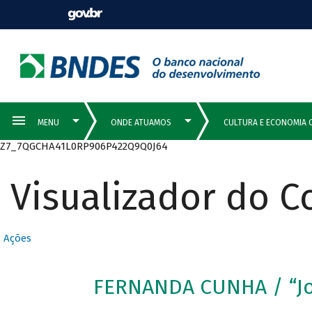
Z7_7QGCHA41L0RP906P422Q9Q0J64
Visualizador do 
Ações
FERNANDA CUNHA / “Jo