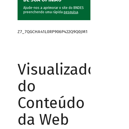
Ajude-nos a aprimorar o site do BNDES
preenchendo uma rápida
pesquisa
.
Z7_7QGCHA41L0RP906P422Q9Q0JM1
Visualizador
do
Conteúdo
da Web