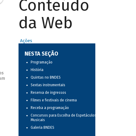
Conteúdo
da Web
Ações
NESTA SEÇÃO
Programação
História
os
Quintas no BNDES
 um
Sextas instrumentais
Reserva de ingressos
Filmes e festivais de cinema
Receba a programação
Concursos para Escolha de Espetáculos
Musicais
Galeria BNDES