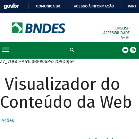
COMUNICA BR
ACESSO À INFORMAÇÃO
PARTI
ENGLISH
ACESSIBILIDADE
A+
A-
Busca
Z7_7QGCHA41L0RP906P422Q9Q0J64
Visualizador do
Conteúdo da Web
Ações