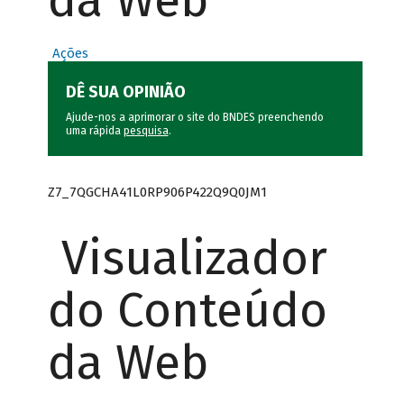
da Web
Ações
DÊ SUA OPINIÃO
Ajude-nos a aprimorar o site do BNDES preenchendo
uma rápida
pesquisa
.
Z7_7QGCHA41L0RP906P422Q9Q0JM1
Visualizador
do Conteúdo
da Web