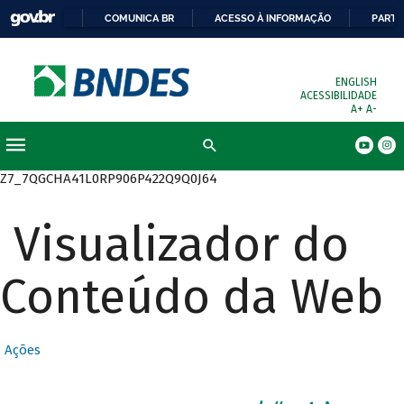
COMUNICA BR
ACESSO À INFORMAÇÃO
PARTI
ENGLISH
ACESSIBILIDADE
A+
A-
Busca
Z7_7QGCHA41L0RP906P422Q9Q0J64
Visualizador do
Conteúdo da Web
Ações