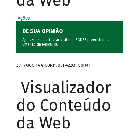
da Web
Ações
DÊ SUA OPINIÃO
Ajude-nos a aprimorar o site do BNDES preenchendo
uma rápida
pesquisa
.
Z7_7QGCHA41L0RP906P422Q9Q0JM1
Visualizador
do Conteúdo
da Web