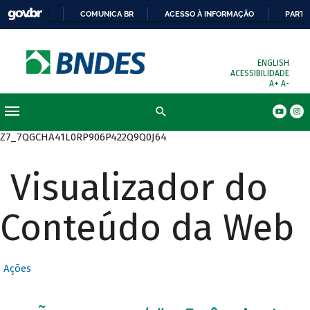
COMUNICA BR
ACESSO À INFORMAÇÃO
PARTI
ENGLISH
ACESSIBILIDADE
A+
A-
Busca
Z7_7QGCHA41L0RP906P422Q9Q0J64
Visualizador do
Conteúdo da Web
Ações