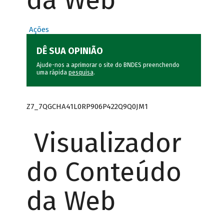
da Web
Ações
DÊ SUA OPINIÃO
Ajude-nos a aprimorar o site do BNDES preenchendo
uma rápida
pesquisa
.
Z7_7QGCHA41L0RP906P422Q9Q0JM1
Visualizador
do Conteúdo
da Web