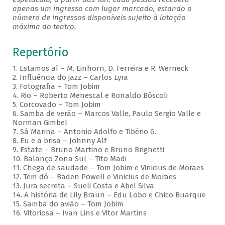
apenas um ingresso com lugar marcado, estando o
número de ingressos disponíveis sujeito à lotação
máxima do teatro.
Repertório
1. Estamos aí – M. Einhorn, D. Ferreira e R. Werneck
2. Influência do jazz – Carlos Lyra
3. Fotografia – Tom Jobim
4. Rio – Roberto Menescal e Ronaldo Bôscoli
5. Corcovado – Tom Jobim
6. Samba de verão – Marcos Valle, Paulo Sergio Valle e
Norman Gimbel
7. Sá Marina – Antonio Adolfo e Tibério G.
8. Eu e a brisa – Johnny Alf
9. Estate – Bruno Martino e Bruno Brighetti
10. Balanço Zona Sul – Tito Madi
11. Chega de saudade – Tom Jobim e Vinicius de Moraes
12. Tem dó – Baden Powell e Vinicius de Moraes
13. Jura secreta – Sueli Costa e Abel Silva
14. A história de Lily Braun – Edu Lobo e Chico Buarque
15. Samba do avião – Tom Jobim
16. Vitoriosa – Ivan Lins e Vitor Martins