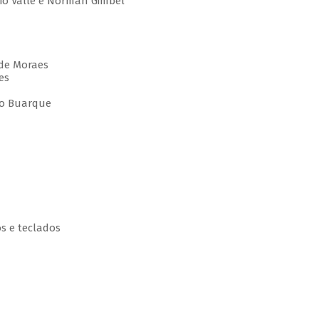
gio Valle e Norman Gimbel
 de Moraes
es
ico Buarque
os e teclados