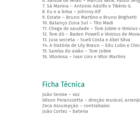
6. Samba de verão – Marcos Valle, Paulo Ser
7. Sá Marina – Antonio Adolfo e Tibério G.
8. Eu e a brisa – Johnny Alf
9. Estate – Bruno Martino e Bruno Brighetti
10. Balanço Zona Sul – Tito Madi
11. Chega de saudade – Tom Jobim e Vinicius
12. Tem dó – Baden Powell e Vinicius de Mora
13. Jura secreta – Sueli Costa e Abel Silva
14. A história de Lily Braun – Edu Lobo e Ch
15. Samba do avião – Tom Jobim
16. Vitoriosa – Ivan Lins e Vitor Martins
Ficha Técnica
João Senise – voz
Gilson Peranzzetta – direção musical, arranj
Zeca Assumpção – contrabaixo
João Cortez – bateria