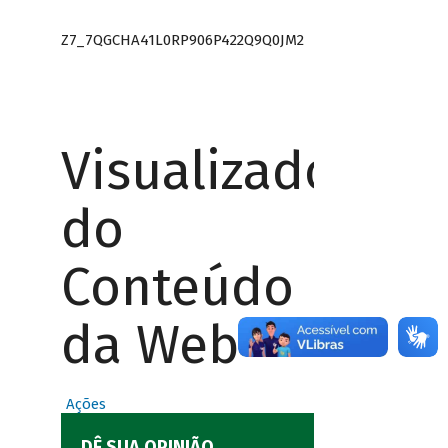
Z7_7QGCHA41L0RP906P422Q9Q0JM2
Visualizador
do
Conteúdo
da Web
Ações
DÊ SUA OPINIÃO