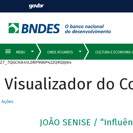
Z7_7QGCHA41L0RP906P422Q9Q0J64
Visualizador do 
Ações
JOÃO SENISE / “Influên