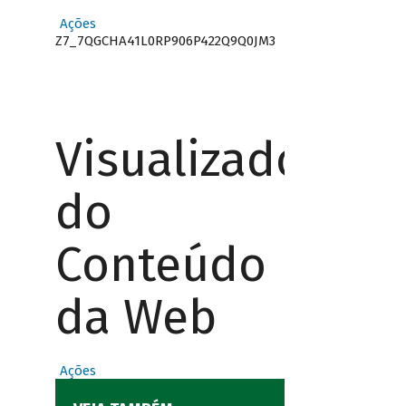
Ações
Z7_7QGCHA41L0RP906P422Q9Q0JM3
Visualizador
do
Conteúdo
da Web
Ações