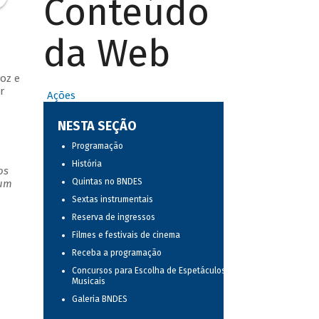
Conteúdo
da Web
oz e
r
Ações
NESTA SEÇÃO
Programação
História
os
Quintas no BNDES
 um
Sextas instrumentais
Reserva de ingressos
Filmes e festivais de cinema
Receba a programação
Concursos para Escolha de Espetáculos
Musicais
Galeria BNDES