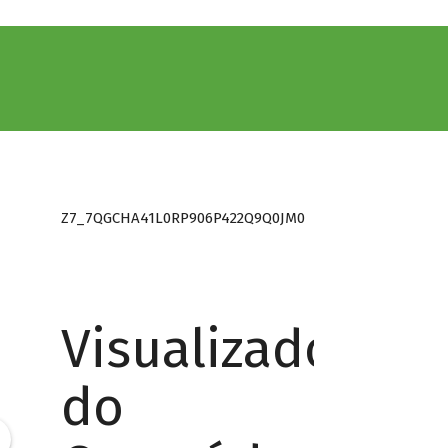
Z7_7QGCHA41L0RP906P422Q9Q0JM0
Visualizador
do