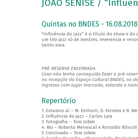
JOÃO SENISE / “Influên
Quintas no BNDES - 16.08.2018
"Influência do Jazz” é o título do show e do
um trio jazz só de mestres, reverencia e re
tanto ama.
PRÉ-RESERVA ENCERRADA
Caso não tenha conseguido fazer a pré-reserv
na recepção do Espaço Cultural BNDES, no di
ingresso com lugar marcado, estando o númer
Repertório
1. Estamos aí – M. Einhorn, D. Ferreira e R. W
2. Influência do jazz – Carlos Lyra
3. Fotografia – Tom Jobim
4. Rio – Roberto Menescal e Ronaldo Bôscoli
5. Corcovado – Tom Jobim