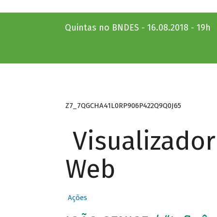
Quintas no BNDES - 16.08.2018 - 19h
Z7_7QGCHA41L0RP906P422Q9Q0J65
Visualizado
Web
Ações