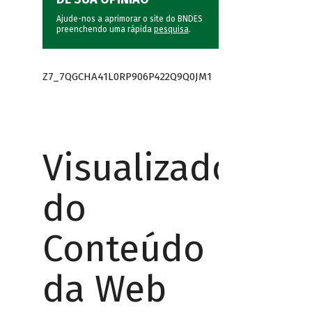
Ajude-nos a aprimorar o site do BNDES
preenchendo uma rápida
pesquisa
.
Z7_7QGCHA41L0RP906P422Q9Q0JM1
Visualizador
do
Conteúdo
da Web