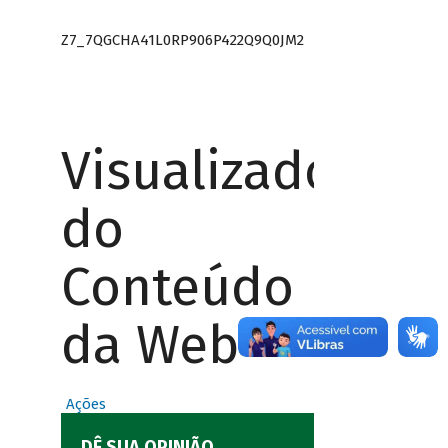
Z7_7QGCHA41L0RP906P422Q9Q0JM2
Visualizador
do
Conteúdo
da Web
Ações
DÊ SUA OPINIÃO