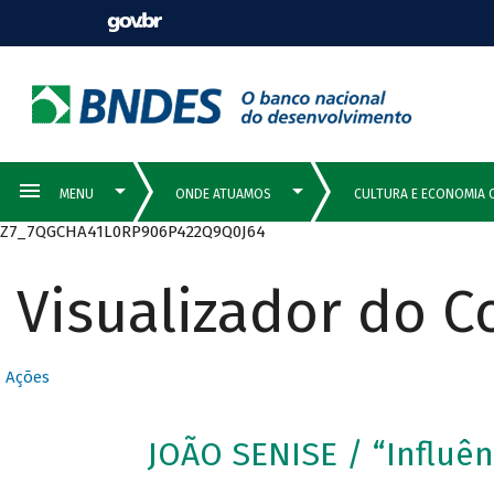
Z7_7QGCHA41L0RP906P422Q9Q0J64
Visualizador do 
Ações
JOÃO SENISE / “Influên