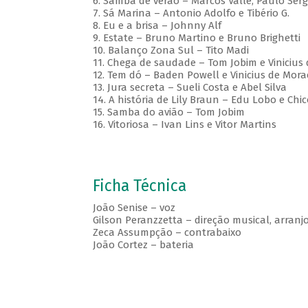
6. Samba de verão – Marcos Valle, Paulo Ser
7. Sá Marina – Antonio Adolfo e Tibério G.
8. Eu e a brisa – Johnny Alf
9. Estate – Bruno Martino e Bruno Brighetti
10. Balanço Zona Sul – Tito Madi
11. Chega de saudade – Tom Jobim e Vinicius
12. Tem dó – Baden Powell e Vinicius de Mora
13. Jura secreta – Sueli Costa e Abel Silva
14. A história de Lily Braun – Edu Lobo e Ch
15. Samba do avião – Tom Jobim
16. Vitoriosa – Ivan Lins e Vitor Martins
Ficha Técnica
João Senise – voz
Gilson Peranzzetta – direção musical, arranj
Zeca Assumpção – contrabaixo
João Cortez – bateria