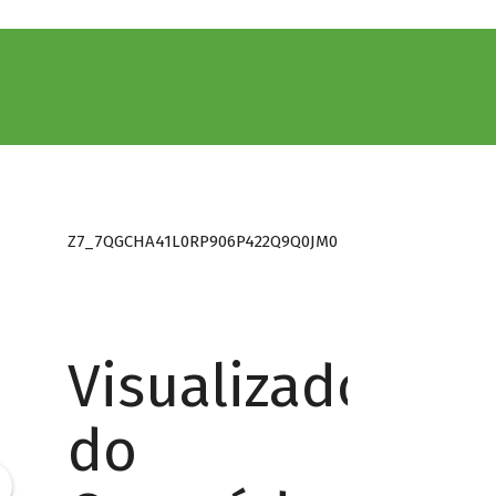
Z7_7QGCHA41L0RP906P422Q9Q0JM0
Visualizador
do