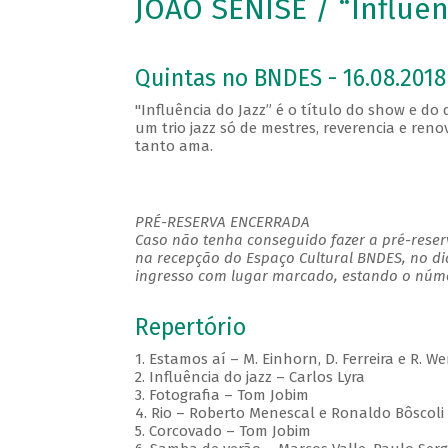
JOÃO SENISE / “Influên
Quintas no BNDES - 16.08.2018
"Influência do Jazz” é o título do show e do
um trio jazz só de mestres, reverencia e re
tanto ama.
PRÉ-RESERVA ENCERRADA
Caso não tenha conseguido fazer a pré-reserv
na recepção do Espaço Cultural BNDES, no di
ingresso com lugar marcado, estando o númer
Repertório
1. Estamos aí – M. Einhorn, D. Ferreira e R. W
2. Influência do jazz – Carlos Lyra
3. Fotografia – Tom Jobim
4. Rio – Roberto Menescal e Ronaldo Bôscoli
5. Corcovado – Tom Jobim