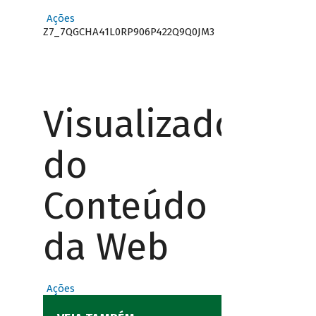
Ações
Z7_7QGCHA41L0RP906P422Q9Q0JM3
Visualizador
do
Conteúdo
da Web
Ações