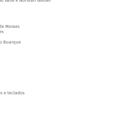
gio Valle e Norman Gimbel
 de Moraes
es
ico Buarque
os e teclados