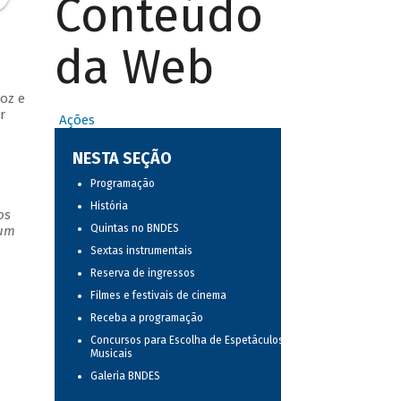
Conteúdo
da Web
oz e
r
Ações
NESTA SEÇÃO
Programação
História
os
Quintas no BNDES
 um
Sextas instrumentais
Reserva de ingressos
Filmes e festivais de cinema
Receba a programação
Concursos para Escolha de Espetáculos
Musicais
Galeria BNDES