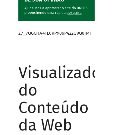
Ajude-nos a aprimorar o site do BNDES
preenchendo uma rápida
pesquisa
.
Z7_7QGCHA41L0RP906P422Q9Q0JM1
Visualizador
do
Conteúdo
da Web