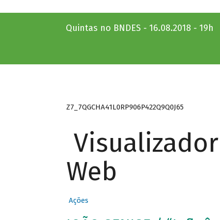
Quintas no BNDES - 16.08.2018 - 19h
Z7_7QGCHA41L0RP906P422Q9Q0J65
Visualizado
Web
Ações