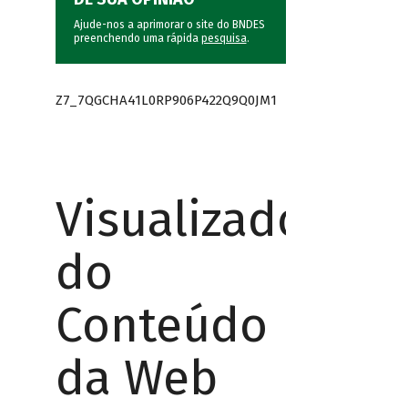
Ajude-nos a aprimorar o site do BNDES
preenchendo uma rápida
pesquisa
.
Z7_7QGCHA41L0RP906P422Q9Q0JM1
Visualizador
do
Conteúdo
da Web