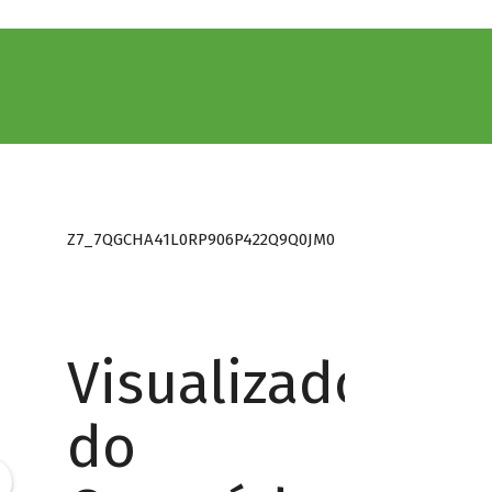
Z7_7QGCHA41L0RP906P422Q9Q0JM0
Visualizador
do