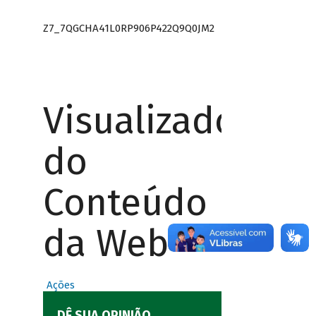
Z7_7QGCHA41L0RP906P422Q9Q0JM2
Visualizador
do
Conteúdo
da Web
Ações
DÊ SUA OPINIÃO