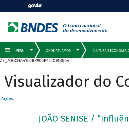
Z7_7QGCHA41L0RP906P422Q9Q0J64
Visualizador do 
Ações
JOÃO SENISE / “Influên