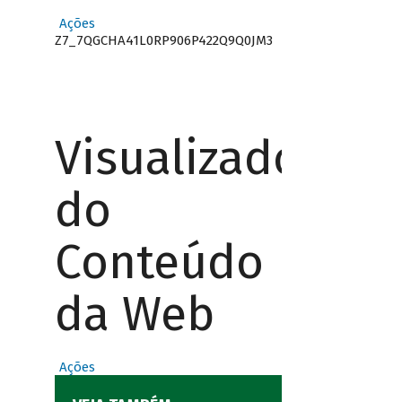
Ações
Z7_7QGCHA41L0RP906P422Q9Q0JM3
Visualizador
do
Conteúdo
da Web
Ações