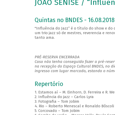
JOÃO SENISE / “Influên
Quintas no BNDES - 16.08.2018
"Influência do Jazz” é o título do show e do
um trio jazz só de mestres, reverencia e re
tanto ama.
PRÉ-RESERVA ENCERRADA
Caso não tenha conseguido fazer a pré-reserv
na recepção do Espaço Cultural BNDES, no di
ingresso com lugar marcado, estando o númer
Repertório
1. Estamos aí – M. Einhorn, D. Ferreira e R. W
2. Influência do jazz – Carlos Lyra
3. Fotografia – Tom Jobim
4. Rio – Roberto Menescal e Ronaldo Bôscoli
5. Corcovado – Tom Jobim