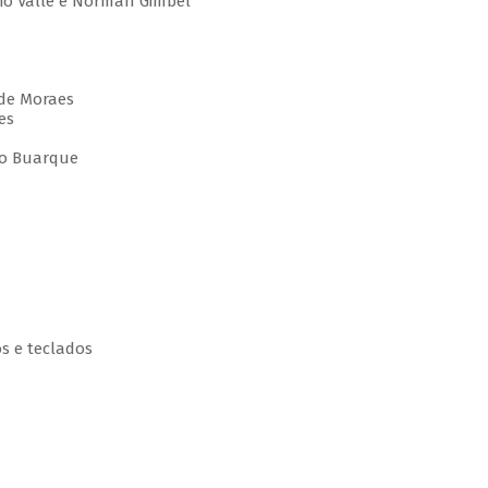
gio Valle e Norman Gimbel
 de Moraes
es
ico Buarque
os e teclados