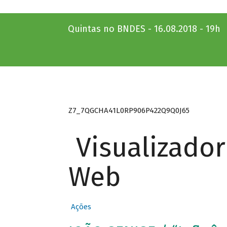
Quintas no BNDES - 16.08.2018 - 19h
Z7_7QGCHA41L0RP906P422Q9Q0J65
Visualizado
Web
Ações