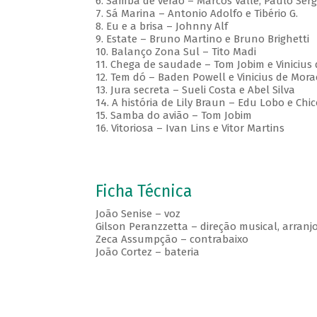
6. Samba de verão – Marcos Valle, Paulo Ser
7. Sá Marina – Antonio Adolfo e Tibério G.
8. Eu e a brisa – Johnny Alf
9. Estate – Bruno Martino e Bruno Brighetti
10. Balanço Zona Sul – Tito Madi
11. Chega de saudade – Tom Jobim e Vinicius
12. Tem dó – Baden Powell e Vinicius de Mora
13. Jura secreta – Sueli Costa e Abel Silva
14. A história de Lily Braun – Edu Lobo e Ch
15. Samba do avião – Tom Jobim
16. Vitoriosa – Ivan Lins e Vitor Martins
Ficha Técnica
João Senise – voz
Gilson Peranzzetta – direção musical, arranj
Zeca Assumpção – contrabaixo
João Cortez – bateria