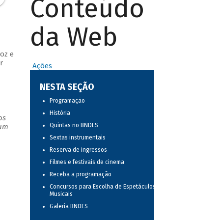
Conteúdo
da Web
oz e
r
Ações
NESTA SEÇÃO
Programação
História
os
Quintas no BNDES
 um
Sextas instrumentais
Reserva de ingressos
Filmes e festivais de cinema
Receba a programação
Concursos para Escolha de Espetáculos
Musicais
Galeria BNDES