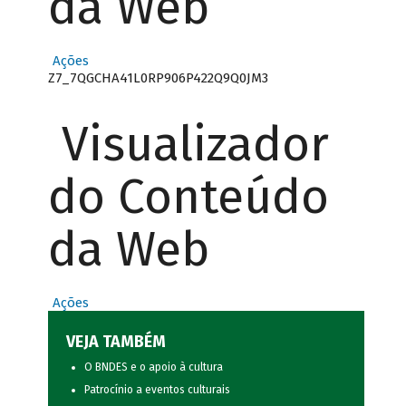
da Web
Ações
Z7_7QGCHA41L0RP906P422Q9Q0JM3
Visualizador
do Conteúdo
da Web
Ações
VEJA TAMBÉM
O BNDES e o apoio à cultura
Patrocínio a eventos culturais