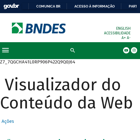
COMUNICA BR
ACESSO À INFORMAÇÃO
PARTI
ENGLISH
ACESSIBILIDADE
A+
A-
Busca
Z7_7QGCHA41L0RP906P422Q9Q0J64
Visualizador do
Conteúdo da Web
Ações