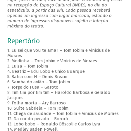
na recepção do Espaço Cultural BNDES, no dia do
espetáculo, a partir das 18h. Cada pessoa receberá
apenas um ingresso com lugar marcado, estando o
número de ingressos disponíveis sujeito à lotação
máxima do teatro.
Repertório
1. Eu sei que vou te amar – Tom Jobim e Vinicius de
Moraes
2. Modinha – Tom Jobim e Vinicius de Moraes
3. Luiza – Tom Jobim
4. Beatriz – Edu Lobo e Chico Buarque
5. Bahia com H – Denis Bream
6. Samba do avião – Tom Jobim
7. Jorge do Fusa – Garoto
8. Tim tim por tim tim – Haroldo Barbosa e Geraldo
Jacques
9. Folha morta – Ary Barroso
10. Suíte Gabriela – Tom Jobim
11. Chega de saudade – Tom Jobim e Vinicius de Moraes
12. Da cor do pecado – Bororó
13. Lobo bobo – Ronaldo Bôscoli e Carlos Lyra
14. Medley Baden Powell: