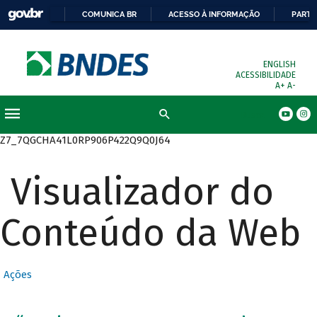
COMUNICA BR
ACESSO À INFORMAÇÃO
PARTI
ENGLISH
ACESSIBILIDADE
A+
A-
Busca
Z7_7QGCHA41L0RP906P422Q9Q0J64
Visualizador do
Conteúdo da Web
Ações