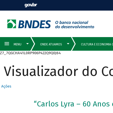
Z7_7QGCHA41L0RP906P422Q9Q0J64
Visualizador do 
Ações
“Carlos Lyra – 60 Anos