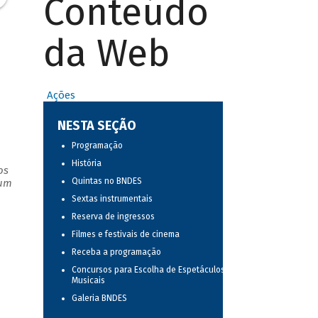
Conteúdo
da Web
Ações
NESTA SEÇÃO
Programação
História
os
Quintas no BNDES
 um
Sextas instrumentais
Reserva de ingressos
Filmes e festivais de cinema
Receba a programação
Concursos para Escolha de Espetáculos
Musicais
Galeria BNDES