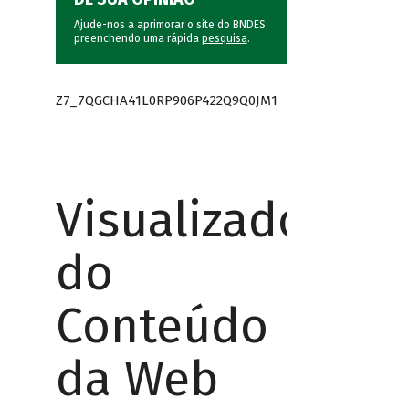
Ajude-nos a aprimorar o site do BNDES
preenchendo uma rápida
pesquisa
.
Z7_7QGCHA41L0RP906P422Q9Q0JM1
Visualizador
do
Conteúdo
da Web