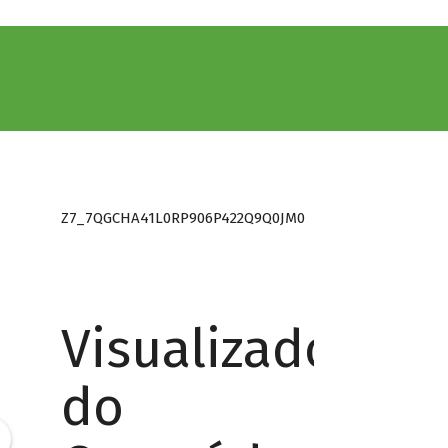
Z7_7QGCHA41L0RP906P422Q9Q0JM0
Visualizador
do