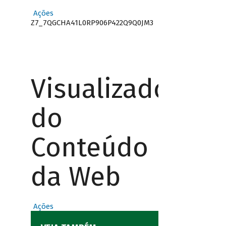
Ações
Z7_7QGCHA41L0RP906P422Q9Q0JM3
Visualizador
do
Conteúdo
da Web
Ações