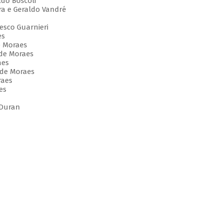
ldo Bôscoli
ra e Geraldo Vandré
cesco Guarnieri
es
de Moraes
 de Moraes
aes
s de Moraes
raes
es
 Duran