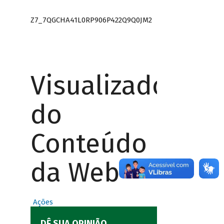
Z7_7QGCHA41L0RP906P422Q9Q0JM2
Visualizador
do
Conteúdo
da Web
Ações
DÊ SUA OPINIÃO