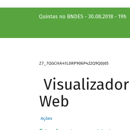
Quintas no BNDES - 30.08.2018 - 19h
Z7_7QGCHA41L0RP906P422Q9Q0J65
Visualizado
Web
Ações