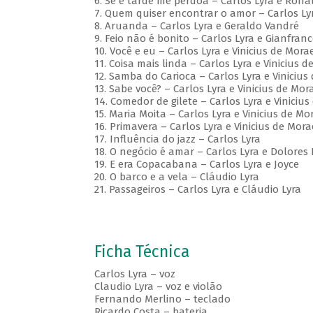
6. Se é tarde me perdoa – Carlos Lyra e Rona
7. Quem quiser encontrar o amor – Carlos Ly
8. Aruanda – Carlos Lyra e Geraldo Vandré
9. Feio não é bonito – Carlos Lyra e Gianfran
10. Você e eu – Carlos Lyra e Vinicius de Mora
11. Coisa mais linda – Carlos Lyra e Vinicius 
12. Samba do Carioca – Carlos Lyra e Vinicius
13. Sabe você? – Carlos Lyra e Vinicius de Mor
14. Comedor de gilete – Carlos Lyra e Viniciu
15. Maria Moita – Carlos Lyra e Vinicius de Mo
16. Primavera – Carlos Lyra e Vinicius de Mora
17. Influência do jazz – Carlos Lyra
18. O negócio é amar – Carlos Lyra e Dolores
19. E era Copacabana – Carlos Lyra e Joyce
20. O barco e a vela – Cláudio Lyra
21. Passageiros – Carlos Lyra e Cláudio Lyra
Ficha Técnica
Carlos Lyra – voz
Claudio Lyra – voz e violão
Fernando Merlino – teclado
Ricardo Costa – bateria