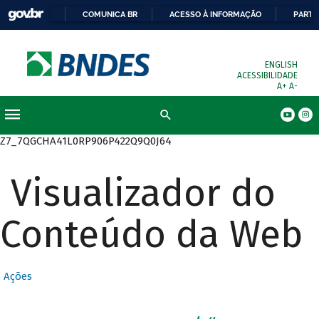
COMUNICA BR
ACESSO À INFORMAÇÃO
PARTI
ENGLISH
ACESSIBILIDADE
A+
A-
Busca
Z7_7QGCHA41L0RP906P422Q9Q0J64
Visualizador do
Conteúdo da Web
Ações