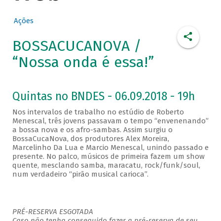
Ações
BOSSACUCANOVA /
“Nossa onda é essa!”
Quintas no BNDES - 06.09.2018 - 19h
Nos intervalos de trabalho no estúdio de Roberto
Menescal, três jovens passavam o tempo “envenenando”
a bossa nova e os afro-sambas. Assim surgiu o
BossaCucaNova, dos produtores Alex Moreira,
Marcelinho Da Lua e Marcio Menescal, unindo passado e
presente. No palco, músicos de primeira fazem um show
quente, mesclando samba, maracatu, rock/funk/soul,
num verdadeiro “pirão musical carioca”.
PRÉ-RESERVA ESGOTADA
Caso não tenha conseguido fazer a pré-reserva de seu