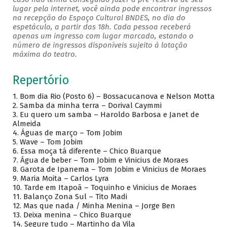
lugar pela internet, você ainda pode encontrar ingressos
na recepção do Espaço Cultural BNDES, no dia do
espetáculo, a partir das 18h. Cada pessoa receberá
apenas um ingresso com lugar marcado, estando o
número de ingressos disponíveis sujeito à lotação
máxima do teatro.
Repertório
1.
Bom dia Rio (Posto 6) – Bossacucanova e Nelson Motta
2.
Samba da minha terra – Dorival Caymmi
3.
Eu quero um samba – Haroldo Barbosa e Janet de
Almeida
4.
Águas de março – Tom Jobim
5.
Wave – Tom Jobim
6.
Essa moça tá diferente – Chico Buarque
7.
Água de beber – Tom Jobim e Vinicius de Moraes
8.
Garota de Ipanema – Tom Jobim e Vinicius de Moraes
9.
Maria Moita – Carlos Lyra
10.
Tarde em Itapoã – Toquinho e Vinicius de Moraes
11.
Balanço Zona Sul – Tito Madi
12.
Mas que nada / Minha Menina – Jorge Ben
13.
Deixa menina – Chico Buarque
14.
Segure tudo – Martinho da Vila