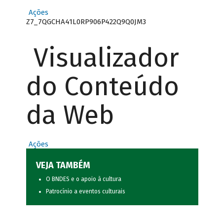
Ações
Z7_7QGCHA41L0RP906P422Q9Q0JM3
Visualizador
do Conteúdo
da Web
Ações
VEJA TAMBÉM
O BNDES e o apoio à cultura
Patrocínio a eventos culturais