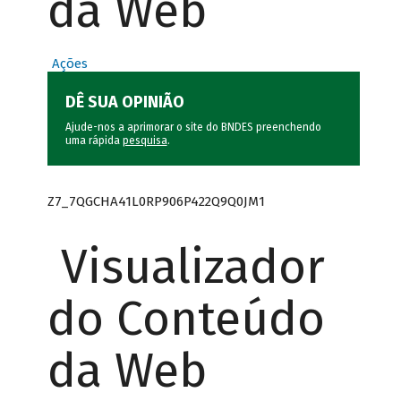
da Web
Ações
DÊ SUA OPINIÃO
Ajude-nos a aprimorar o site do BNDES preenchendo
uma rápida
pesquisa
.
Z7_7QGCHA41L0RP906P422Q9Q0JM1
Visualizador
do Conteúdo
da Web