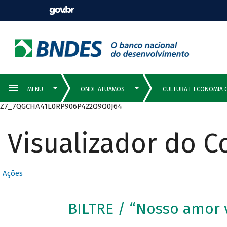
Z7_7QGCHA41L0RP906P422Q9Q0J64
Visualizador do 
Ações
BILTRE / “Nosso amor 