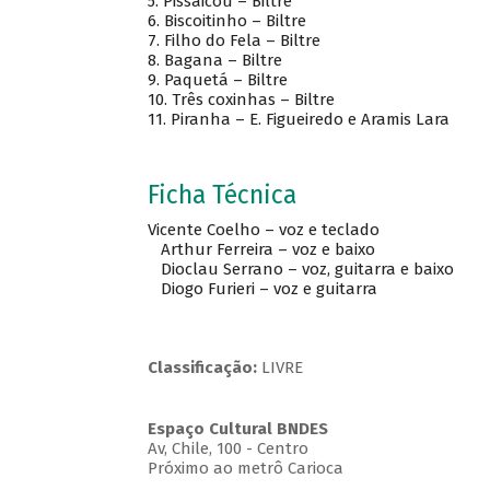
5.
Pissaicou – Biltre
6.
Biscoitinho – Biltre
7.
Filho do Fela – Biltre
8.
Bagana – Biltre
9.
Paquetá – Biltre
10.
Três coxinhas – Biltre
11.
Piranha – E. Figueiredo e Aramis Lara
Ficha Técnica
Vicente Coelho – voz e teclado
Arthur Ferreira – voz e baixo
Dioclau Serrano – voz, guitarra e baixo
Diogo Furieri – voz e guitarra
Classificação:
LIVRE
Espaço Cultural BNDES
Av, Chile, 100 - Centro
Próximo ao metrô Carioca