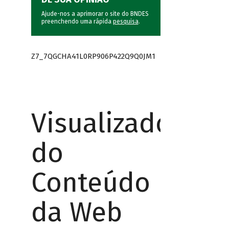
Ajude-nos a aprimorar o site do BNDES
preenchendo uma rápida
pesquisa
.
Z7_7QGCHA41L0RP906P422Q9Q0JM1
Visualizador
do
Conteúdo
da Web