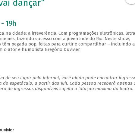
vai dançar”
 - 19h
ca na cidade: a irreverência. Com programações eletrônicas, letr
memes, fazendo sucesso com a juventude do Rio. Neste show,
êm pegada pop, feitas para curtir e compartilhar – incluindo a
 o ator e humorista Gregório Duvivier.
a de seu lugar pela internet, você ainda pode encontrar ingress
a do espetáculo, a partir das 18h. Cada pessoa receberá apenas
o de ingressos disponíveis sujeito à lotação máxima do teatro.
uvivier