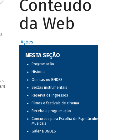
Conteúdo
da Web
as
Ações
NESTA SEÇÃO
Programação
História
Quintas no BNDES
os
 um
Sextas instrumentais
Reserva de ingressos
Filmes e festivais de cinema
Receba a programação
Concursos para Escolha de Espetáculos
Musicais
Galeria BNDES