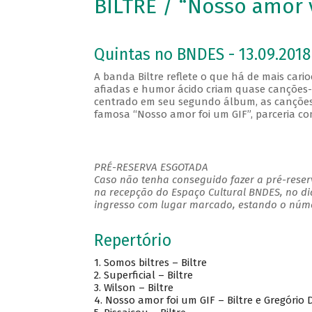
BILTRE / “Nosso amor 
Quintas no BNDES - 13.09.2018
A banda Biltre reflete o que há de mais cario
afiadas e humor ácido criam quase canções-
centrado em seu segundo álbum, as canções t
famosa “Nosso amor foi um GIF”, parceria com
PRÉ-RESERVA ESGOTADA
Caso não tenha conseguido fazer a pré-reserv
na recepção do Espaço Cultural BNDES, no di
ingresso com lugar marcado, estando o númer
Repertório
1.
Somos biltres – Biltre
2.
Superficial – Biltre
3.
Wilson – Biltre
4.
Nosso amor foi um GIF – Biltre e Gregório D