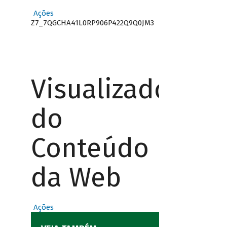
Ações
Z7_7QGCHA41L0RP906P422Q9Q0JM3
Visualizador
do
Conteúdo
da Web
Ações