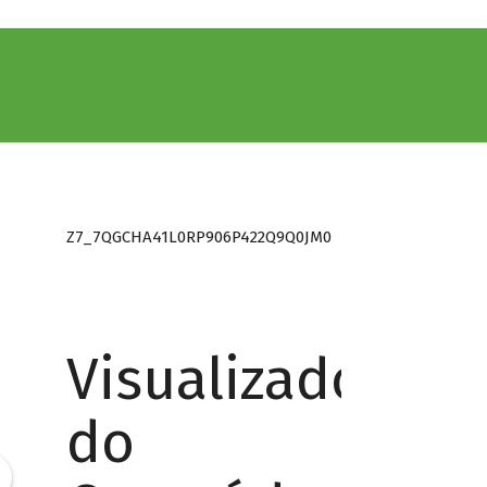
Z7_7QGCHA41L0RP906P422Q9Q0JM0
Visualizador
do