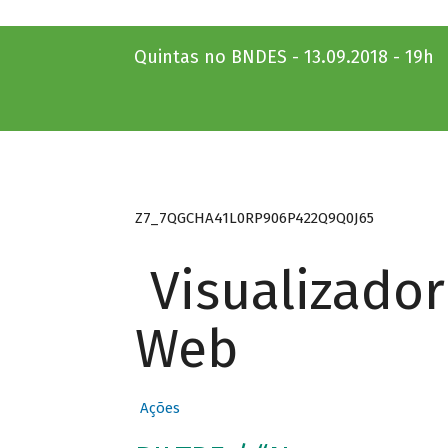
Quintas no BNDES - 13.09.2018 - 19h
Z7_7QGCHA41L0RP906P422Q9Q0J65
Visualizado
Web
Ações