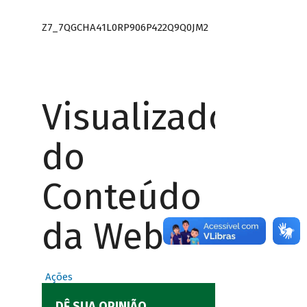
Z7_7QGCHA41L0RP906P422Q9Q0JM2
Visualizador
do
Conteúdo
da Web
Ações
DÊ SUA OPINIÃO